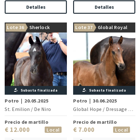
Detalles
Detalles
Lote 36
Sherlock
Lote 37
Global Royal
Holmes
Subasta finalizada
Subasta finalizada
Potro
|
20.05.2025
Potro
|
30.06.2025
St. Emilion
/
De Niro
Global Hope
/
Dressage Royal
Precio de martillo
Precio de martillo
€ 12.000
€ 7.000
Local
Local