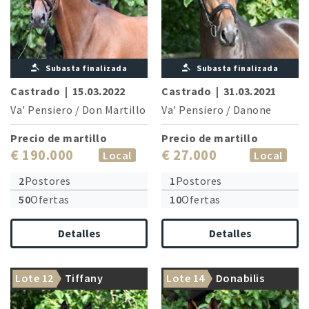
Subasta finalizada
Subasta finalizada
Castrado
|
15.03.2022
Castrado
|
31.03.2021
Va' Pensiero
/
Don Martillo
Va' Pensiero
/
Danone
Precio de martillo
Precio de martillo
€ 190.000
€ 27.000
Local
Local
2
Postores
1
Postores
50
Ofertas
10
Ofertas
Detalles
Detalles
Lote 12
Tiffany
Lote 14
Donabilis