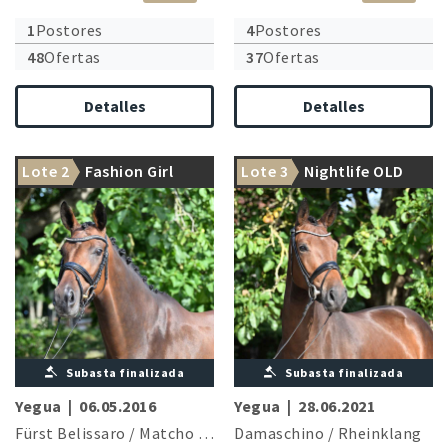
1
Postores
4
Postores
48
Ofertas
37
Ofertas
Detalles
Detalles
Lote 2
Fashion Girl
Lote 3
Nightlife OLD
Subasta finalizada
Subasta finalizada
Yegua
|
06.05.2016
Yegua
|
28.06.2021
Fürst Belissaro
/
Matcho AA
Damaschino
/
Rheinklang