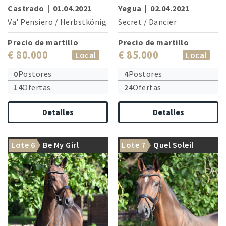
Castrado
|
01.04.2021
Yegua
|
02.04.2021
Va' Pensiero
/
Herbstkönig
Secret
/
Dancier
Precio de martillo
Precio de martillo
€ 80.000
€ 85.000
Local
Local
0
Postores
4
Postores
14
Ofertas
24
Ofertas
Detalles
Detalles
Lote 6
Be My Girl
Lote 7
Quel Soleil