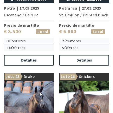
Potro
|
17.05.2025
Potranca
|
27.05.2025
Escaneno
/
De Niro
St. Emilion
/
Painted Black
Precio de martillo
Precio de martillo
€ 8.500
€ 6.000
Local
Local
3
Postores
2
Postores
10
Ofertas
5
Ofertas
Detalles
Detalles
Lote 25
Drake
Lote 26
Snickers