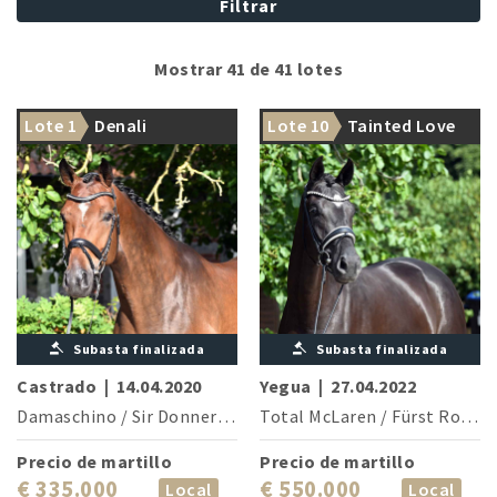
Filtrar
Mostrar 41 de 41 lotes
Lote 1
Denali
Lote 10
Tainted Love
Subasta finalizada
Subasta finalizada
Castrado
|
14.04.2020
Yegua
|
27.04.2022
Damaschino
/
Sir Donnerhall
Total McLaren
/
Fürst Romancier
Precio de martillo
Precio de martillo
€ 335.000
€ 550.000
Local
Local