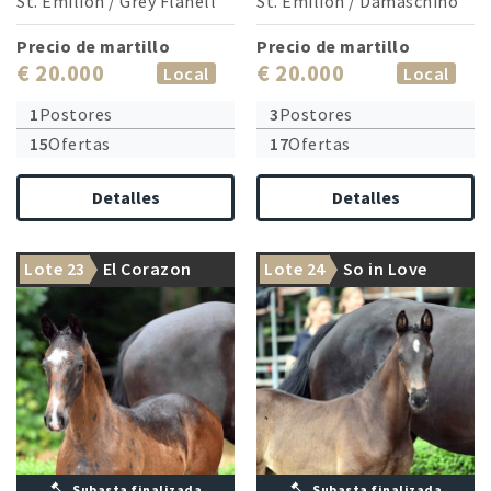
St. Emilion
/
Grey Flanell
St. Emilion
/
Damaschino
Precio de martillo
Precio de martillo
€ 20.000
€ 20.000
Local
Local
1
Postores
3
Postores
15
Ofertas
17
Ofertas
Detalles
Detalles
Lote 23
El Corazon
Lote 24
So in Love
Subasta finalizada
Subasta finalizada