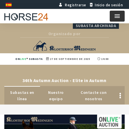
Registrarse
Inicio de sesión
Menu
SUBASTA ARCHIVADA
Organizado por
ON
LIVE
SUBASTA
27 DE SEPTIEMBRE DE 2025
14:00
36th Autumn Auction - Elite in Autumn
Subastas en
Nuestro
Contacte con
línea
equipo
nosotros