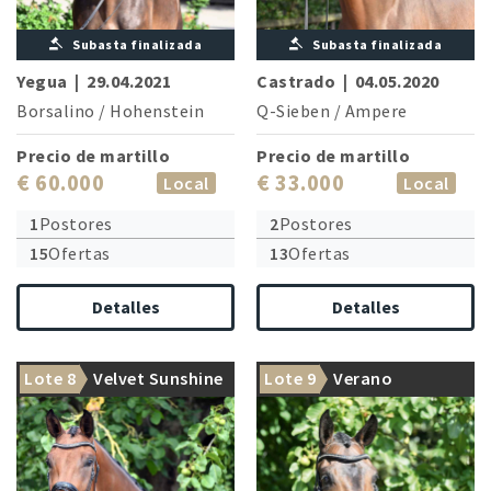
Subasta finalizada
Subasta finalizada
Yegua
|
29.04.2021
Castrado
|
04.05.2020
Borsalino
/
Hohenstein
Q-Sieben
/
Ampere
Precio de martillo
Precio de martillo
€ 60.000
€ 33.000
Local
Local
1
Postores
2
Postores
15
Ofertas
13
Ofertas
Detalles
Detalles
Lote 8
Velvet Sunshine
Lote 9
Verano