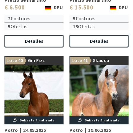
€ 6.500
€ 15.500
DEU
DEU
2
Postores
5
Postores
5
Ofertas
15
Ofertas
Detalles
Detalles
Lote 40
Gin Fizz
Lote 41
Skauda
Subasta finalizada
Subasta finalizada
Potro
|
24.05.2025
Potro
|
19.06.2025