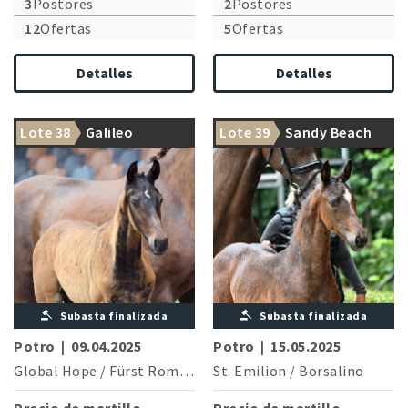
3
Postores
2
Postores
12
Ofertas
5
Ofertas
Detalles
Detalles
Lote 38
Galileo
Lote 39
Sandy Beach
Subasta finalizada
Subasta finalizada
Potro
|
09.04.2025
Potro
|
15.05.2025
Global Hope
/
Fürst Romancier
St. Emilion
/
Borsalino
Precio de martillo
Precio de martillo