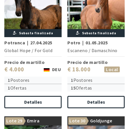
Subasta finalizada
Subasta finalizada
Potranca
|
27.04.2025
Potro
|
01.05.2025
Global Hope
/
For Gold
Escaneno
/
Damaschino
Precio de martillo
Precio de martillo
€ 4.000
€ 18.000
DEU
Local
1
Postores
1
Postores
1
Ofertas
15
Ofertas
Detalles
Detalles
Lote 29
Emira
Lote 30
Goldjunge