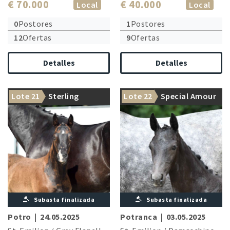
€ 70.000
€ 40.000
Local
Local
0
Postores
1
Postores
12
Ofertas
9
Ofertas
Detalles
Detalles
Lote 21
Sterling
Lote 22
Special Amour
Subasta finalizada
Subasta finalizada
Potro
|
24.05.2025
Potranca
|
03.05.2025