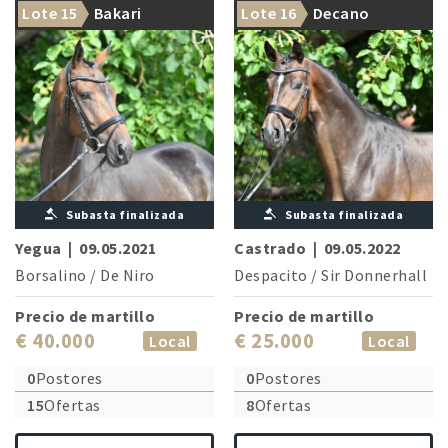
Lote 15
Bakari
Lote 16
Decano
Subasta finalizada
Subasta finalizada
Yegua
|
09.05.2021
Castrado
|
09.05.2022
Borsalino
/
De Niro
Despacito
/
Sir Donnerhall
Precio de martillo
Precio de martillo
€ 40.000
€ 25.000
Local
Local
0
Postores
0
Postores
15
Ofertas
8
Ofertas