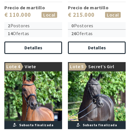
Precio de martillo
Precio de martillo
€ 110.000
€ 215.000
Local
Local
2
Postores
0
Postores
14
Ofertas
26
Ofertas
Detalles
Detalles
Lote 4
Viete
Lote 5
Secret’s Girl
Subasta finalizada
Subasta finalizada