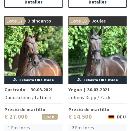
Detalles
Detalles
Lote 17
Disincanto
Lote 18
Joules
Subasta finalizada
Subasta finalizada
Castrado
|
30.03.2021
Yegua
|
30.03.2021
Damaschino
/
Latimer
Johnny Depp
/
Zack
Precio de martillo
Precio de martillo
€ 27.000
€ 14.500
Local
DEU
1
Postores
2
Postores