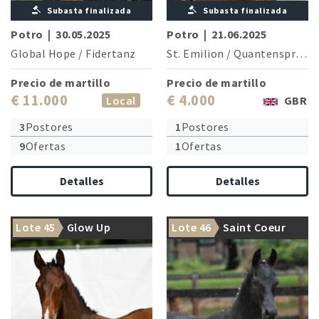
Subasta finalizada
Subasta finalizada
Potro
|
30.05.2025
Potro
|
21.06.2025
Global Hope
/
Fidertanz
St. Emilion
/
Quantensprung
Precio de martillo
Precio de martillo
€ 11.000
€ 4.000
Local
GBR
3
Postores
1
Postores
9
Ofertas
1
Ofertas
Detalles
Detalles
Lote 45
Glow Up
Lote 46
Saint Coeur