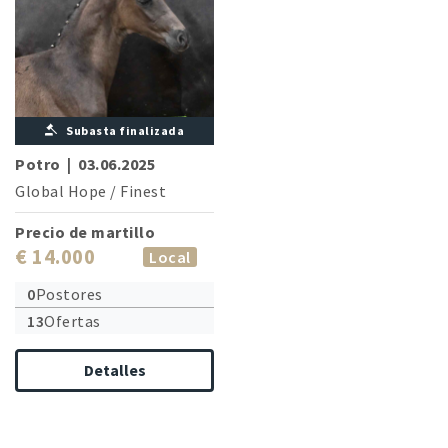
Subasta finalizada
Potro
|
03.06.2025
Global Hope
/
Finest
Precio de martillo
€ 14.000
Local
0
Postores
13
Ofertas
Detalles