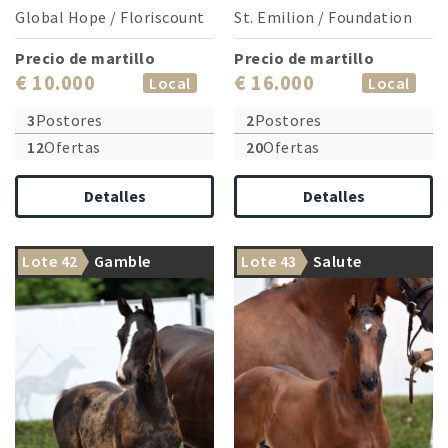
Global Hope
/
Floriscount
St. Emilion
/
Foundation
Precio de martillo
Precio de martillo
€ 10.000
€ 16.000
Local
Local
3
Postores
2
Postores
12
Ofertas
20
Ofertas
Detalles
Detalles
Lote 42
Gamble
Lote 43
Salute