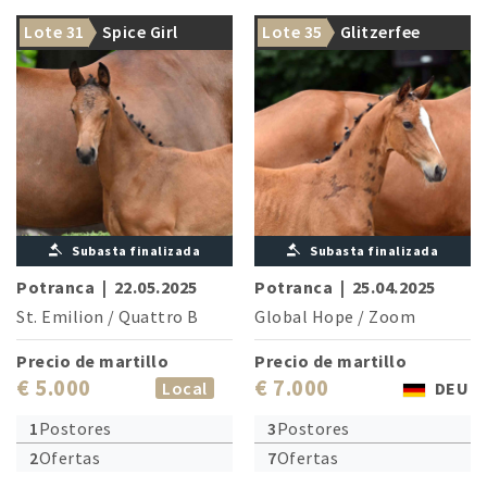
Lote 31
Spice Girl
Lote 35
Glitzerfee
Subasta finalizada
Subasta finalizada
Potranca
|
22.05.2025
Potranca
|
25.04.2025
St. Emilion
/
Quattro B
Global Hope
/
Zoom
Precio de martillo
Precio de martillo
€ 5.000
€ 7.000
Local
DEU
1
Postores
3
Postores
2
Ofertas
7
Ofertas