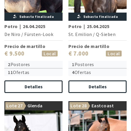
Subasta finalizada
Subasta finalizada
Potro
|
26.04.2025
Potro
|
25.04.2025
De Niro
/
Fürsten-Look
St. Emilion
/
Q-Sieben
Precio de martillo
Precio de martillo
€ 9.500
€ 7.000
Local
Local
2
Postores
1
Postores
11
Ofertas
4
Ofertas
Detalles
Detalles
Lote 27
Glenda
Lote 28
Eastcoast