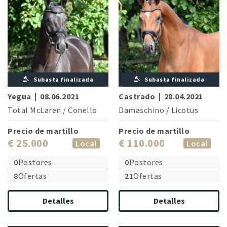
Subasta finalizada
Subasta finalizada
Yegua
|
08.06.2021
Castrado
|
28.04.2021
Total McLaren
/
Conello
Damaschino
/
Licotus
Precio de martillo
Precio de martillo
€ 25.000
€ 110.000
Local
Local
0
Postores
0
Postores
8
Ofertas
21
Ofertas
Detalles
Detalles