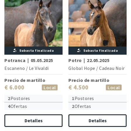
Subasta finalizada
Subasta finalizada
Potranca
|
05.05.2025
Potro
|
22.05.2025
Escaneno
/
Le Vivaldi
Global Hope
/
Cadeau Noir
Precio de martillo
Precio de martillo
€ 6.000
€ 4.500
Local
Local
2
Postores
1
Postores
4
Ofertas
2
Ofertas
Detalles
Detalles