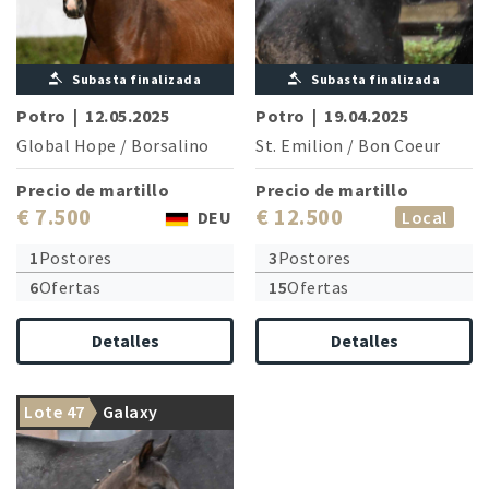
Subasta finalizada
Subasta finalizada
Potro
|
12.05.2025
Potro
|
19.04.2025
Global Hope
/
Borsalino
St. Emilion
/
Bon Coeur
Precio de martillo
Precio de martillo
€ 7.500
€ 12.500
DEU
Local
1
Postores
3
Postores
6
Ofertas
15
Ofertas
Detalles
Detalles
Lote 47
Galaxy