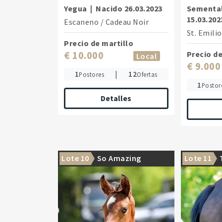
Yegua
|
Nacido
26.03.2023
Sementa
15.03.202
Escaneno
/
Cadeau Noir
St. Emili
Precio de martillo
€ 10.000
Precio de
Local
€ 9.000
1
|
12
Postores
Ofertas
1
Postor
Detalles
Lote 10
So Amazing
Lote 11