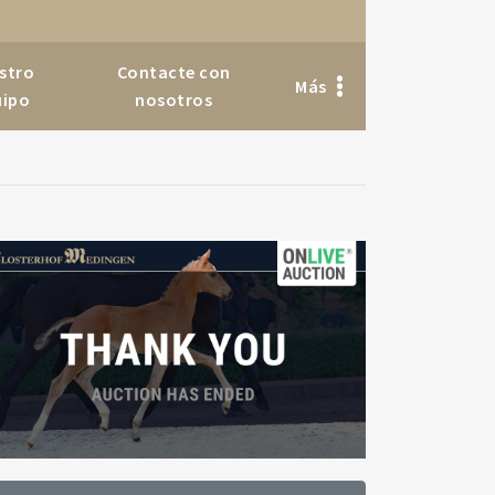
stro
Contacte con
Más
uipo
nosotros