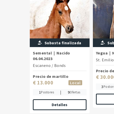
Subasta finalizada
Sub
Semental
|
Nacido
Yegua
|
06.04.2023
St. Emili
Escaneno
/
Bonds
Precio de
Precio de martillo
€ 30.00
€ 13.000
Local
3
Postor
1
|
9
Postores
Ofertas
Detalles