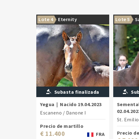
Lote 4
Eternity
Lote 5
S
Subasta finalizada
Sub
Yegua
|
Nacido
19.04.2023
Sementa
02.04.202
Escaneno
/
Danone I
St. Emili
Precio de martillo
€ 11.400
Precio de
FRA