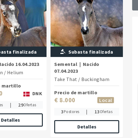
asta finalizada
Subasta finalizada
Nacido
16.04.2023
Semental
|
Nacido
07.04.2023
on
/
Helium
Take That
/
Buckingham
 martillo
0
Precio de martillo
DNK
€ 8.000
Local
|
29
es
Ofertas
3
|
13
Postores
Ofertas
Detalles
Detalles