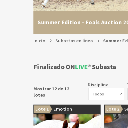
Summer Edition - Foals Auction 2
Inicio
Subastas en línea
Summer Edi
Finalizado ON
LIVE
Subasta
Disciplina
Mostrar 12 de 12
Todos
lotes
Lote 1
Emotion
Lote 2
S