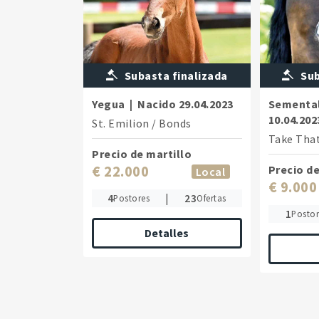
Subasta finalizada
Sub
Yegua
|
Nacido
29.04.2023
Sementa
10.04.202
St. Emilion
/
Bonds
Take Tha
Precio de martillo
€ 22.000
Precio de
Local
€ 9.000
4
|
23
Postores
Ofertas
1
Postor
Detalles