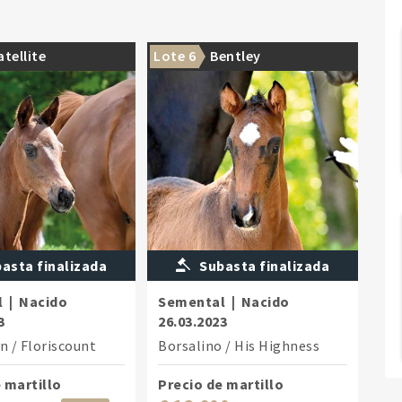
atellite
Lote 6
Bentley
asta finalizada
Subasta finalizada
l
|
Nacido
Semental
|
Nacido
3
26.03.2023
on
/
Floriscount
Borsalino
/
His Highness
 martillo
Precio de martillo