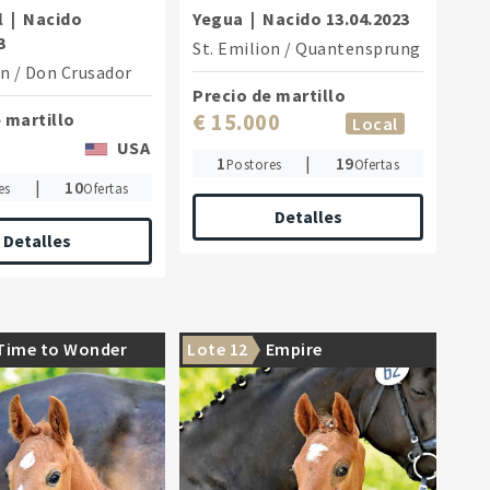
l
|
Nacido
Yegua
|
Nacido
13.04.2023
3
St. Emilion
/
Quantensprung
on
/
Don Crusador
Precio de martillo
 martillo
€ 15.000
Local
USA
1
|
19
Postores
Ofertas
|
10
es
Ofertas
Detalles
Detalles
Time to Wonder
Lote 12
Empire