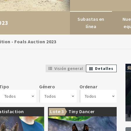
Subastas en
Nue
023
línea
eq
tion - Foals Auction 2023
Visión general
Detalles
Tipo
Género
Ordenar
Todos
Todos
Todos
atisfaction
Lote 3
Tiny Dancer