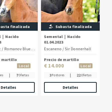
asta finalizada
Subasta finalizada
l
|
Nacido
Semental
|
Nacido
3
01.04.2023
t
/
Romanov Blue Hors
Escaneno
/
Sir Donnerhall
 martillo
Precio de martillo
€ 14.000
Local
Local
|
7
3
|
22
es
Ofertas
Postores
Ofertas
Detalles
Detalles