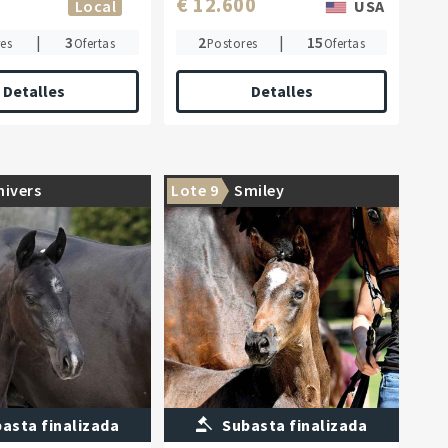
€ 12.600
Local
USA
|
3
2
|
15
es
Ofertas
Postores
Ofertas
Detalles
Detalles
hivers
Lote 9
Smiley
asta finalizada
Subasta finalizada