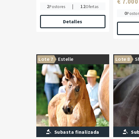
€ 7.000
2
|
12
Postores
Ofertas
0
Postor
Detalles
Lote 7
Estelle
Lote 8
S
Subasta finalizada
Sub