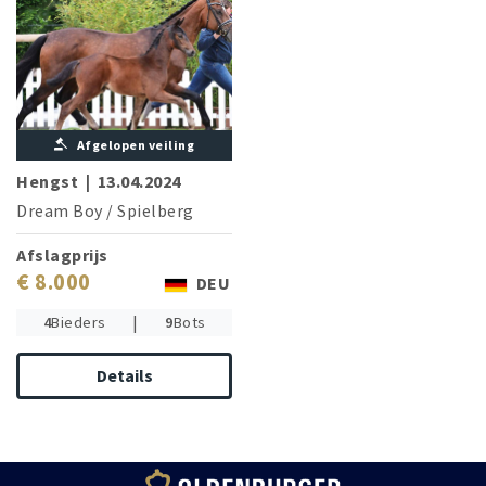
Afgelopen veiling
Hengst
|
13.04.2024
Dream Boy
/
Spielberg
Afslagprijs
€ 8.000
DEU
|
4
Bieders
9
Bots
Details