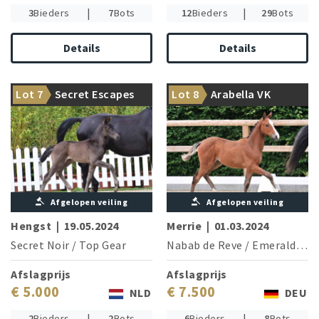
|
|
3
Bieders
7
Bots
12
Bieders
29
Bots
Details
Details
Movement king from a world-
Daughter of the legendary
Lot 7
Secret Escapes
Lot 8
Arabella VK
class family!
Nabab de Reve!
Afgelopen veiling
Afgelopen veiling
Hengst
|
19.05.2024
Merrie
|
01.03.2024
Secret Noir
/
Top Gear
Nabab de Reve
/
Emerald van het Ruytershof
Afslagprijs
Afslagprijs
€ 5.000
€ 7.500
NLD
DEU
|
|
2
Bieders
2
Bots
6
Bieders
8
Bots