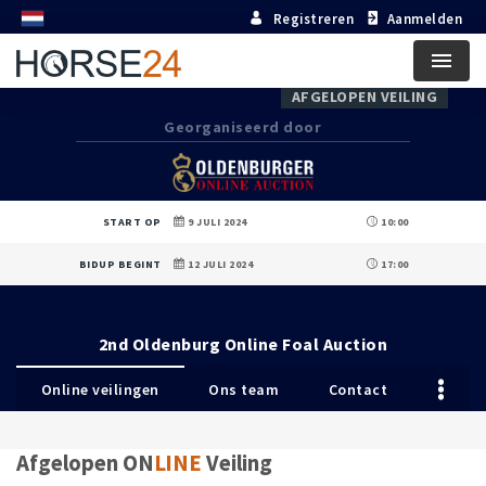
Registreren
Aanmelden
Menu
AFGELOPEN VEILING
Georganiseerd door
START OP
9 JULI 2024
10:00
BIDUP BEGINT
12 JULI 2024
17:00
2nd Oldenburg Online Foal Auction
Online veilingen
Ons team
Contact
Afgelopen ON
LINE
Veiling