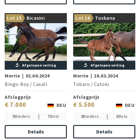
The 1.55 m successful
Quintendros E is the dam's
From the treasure chest of
Lot 15
Bicasini
Lot 16
Toskana
brother
OS champion stallion Tobaro
Afgelopen veiling
Afgelopen veiling
Merrie
|
02.04.2024
Merrie
|
16.03.2024
Bingo-Boy
/
Casall
Tobaro
/
Catoki
Afslagprijs
Afslagprijs
€ 7.000
€ 5.500
DEU
DEU
|
|
5
Bieders
7
Bots
3
Bieders
3
Bots
Details
Details