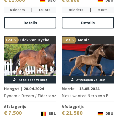
DEU
DEU
|
|
6
Bieders
15
Bots
7
Bieders
9
Bots
Details
Details
Dressage pedigree in a class
From the treasure chest of
Lot 5
Dick van Dycke
Lot 6
Monic
of its own!
Most wanted Nero von Bellin
Afgelopen veiling
Afgelopen veiling
Hengst
|
20.04.2024
Merrie
|
13.05.2024
Dynamic Dream
/
Fidertanz
Most wanted Nero von Bellin
Afslagprijs
Afslagprijs
€ 7.500
€ 21.500
BEL
DEU