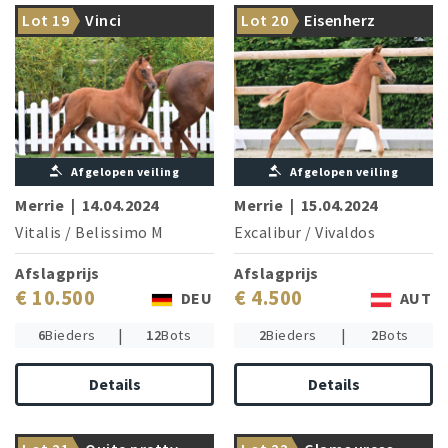
stallion and Bundeschampion
Rohdiamant and Royal
Lot 19
Vinci
Lot 20
Eisenherz
Fynch Hatton
Diamond
Afgelopen veiling
Afgelopen veiling
Merrie
|
14.04.2024
Merrie
|
15.04.2024
Vitalis
/
Belissimo M
Excalibur
/
Vivaldos
Afslagprijs
Afslagprijs
€ 10.500
€ 4.500
DEU
AUT
|
|
6
Bieders
12
Bots
2
Bieders
2
Bots
Details
Details
From the family of star sire