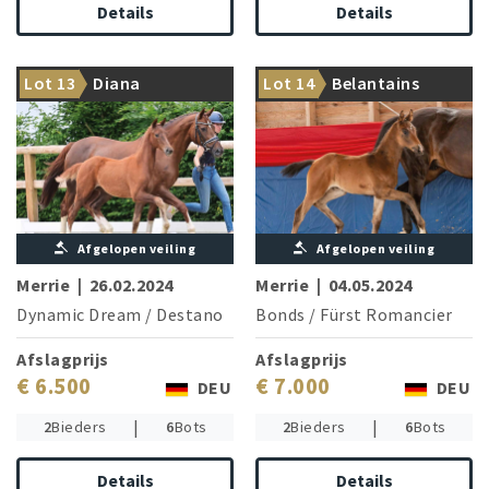
Details
Details
Charming dancer for
Dam is sister to the Grand
Lot 13
Diana
Lot 14
Belantains
breeding and sport
Prix successful Rasputin
Afgelopen veiling
Afgelopen veiling
Merrie
|
26.02.2024
Merrie
|
04.05.2024
Dynamic Dream
/
Destano
Bonds
/
Fürst Romancier
Afslagprijs
Afslagprijs
€ 6.500
€ 7.000
DEU
DEU
|
|
2
Bieders
6
Bots
2
Bieders
6
Bots
Details
Details