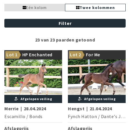
Eén kolom
Twee kolommen
Filter
23 van 23 paarden getoond
Something very special to
The Intermediaire I winning
Lot 1
HP Enchanted
Lot 2
For Me
start with: Out of Fasine OLD!
Davi G is the dam's brother
Afgelopen veiling
Afgelopen veiling
Merrie
|
28.04.2024
Hengst
|
21.04.2024
Escamillo
/
Bonds
Fynch Hatton
/
Dante's Junior
Afslagprijs
Afslagprijs