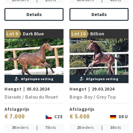
Details
Details
From the dam line: Kashmir
Lot 9
Dark Blue
Lot 10
Billion
Ultramodern Diarado son
van't Schuttershof
Afgelopen veiling
Afgelopen veiling
Hengst
|
05.02.2024
Hengst
|
29.03.2024
Diarado
/
Balou du Rouet
Bingo-Boy
/
Grey Top
Afslagprijs
Afslagprijs
€ 7.000
€ 5.000
CZE
DEU
|
|
3
Bieders
7
Bots
2
Bieders
3
Bots