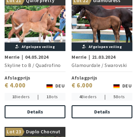
Lot 21
Quite pretty
Lot 22
Glamouress
Skyline to B delivers!
Vivaldi
Afgelopen veiling
Afgelopen veiling
Merrie
|
04.05.2024
Merrie
|
21.03.2024
Skyline to B
/
Quadrofino
Glamourdale
/
Swarovski
Afslagprijs
Afslagprijs
€ 4.000
€ 6.000
DEU
DEU
|
|
1
Bieders
1
Bots
4
Bieders
5
Bots
Details
Details
Dream Boy meets highly
Lot 23
Duplo Chocnut
successful family!