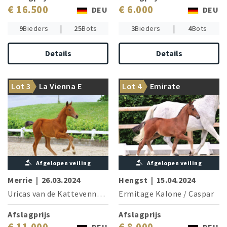
€ 16.500
€ 6.000
DEU
DEU
|
|
9
Bieders
25
Bots
3
Bieders
4
Bots
Details
Details
Casino Berlin and Casirus are
5* winner Don VHP Z is
Lot 3
La Vienna E
Lot 4
Emirate
brothers of the dam
brother of the granddam
Afgelopen veiling
Afgelopen veiling
Merrie
|
26.03.2024
Hengst
|
15.04.2024
Uricas van de Kattevennen
/
Quincento
Ermitage Kalone
/
Caspar
Afslagprijs
Afslagprijs
€ 11.000
€ 8.000