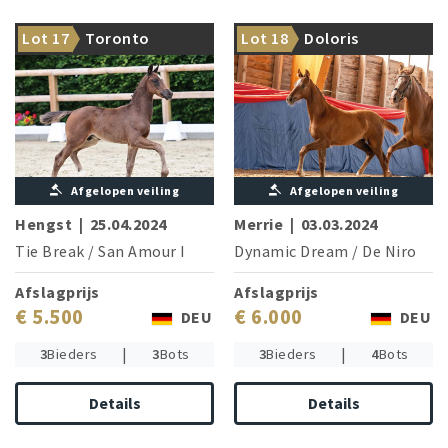
The licensed and S-dressage
From the direct dam line of
winner De Beau is brother of
Lot 17
Toronto
Lot 18
Doloris
Ehrentusch
the dam
Afgelopen veiling
Afgelopen veiling
Hengst
|
25.04.2024
Merrie
|
03.03.2024
Tie Break
/
San Amour I
Dynamic Dream
/
De Niro
Afslagprijs
Afslagprijs
€ 5.500
€ 6.000
DEU
DEU
|
|
3
Bieders
3
Bots
3
Bieders
4
Bots
Details
Details
Closely related to champion
From the direct dam line of