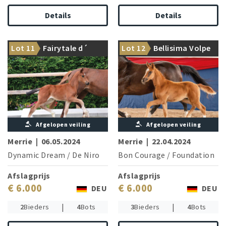
Details
Details
Dynamic Dream once again
Topmodel with first-class
Lot 11
Fairytale d´
Lot 12
Bellisima Volpe
sets an exclamation mark!
pedigree
amour
Afgelopen veiling
Afgelopen veiling
Merrie
|
06.05.2024
Merrie
|
22.04.2024
Dynamic Dream
/
De Niro
Bon Courage
/
Foundation
Afslagprijs
Afslagprijs
€ 6.000
€ 6.000
DEU
DEU
|
|
2
Bieders
4
Bots
3
Bieders
4
Bots