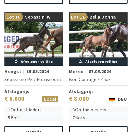
From the dam line of Grand
Brother Viva Moon was
Lot 10
Sebastini W
Lot 11
Bella Donna
Prix winner Denoix PCH
auction price top 2023!
Afgelopen veiling
Afgelopen veiling
Hengst
|
15.05.2024
Merrie
|
07.05.2024
Sebastino PS
/
Floriscount
Bon Courage
/
Zack
Afslagprijs
Afslagprijs
€ 6.000
€ 8.000
Local
DEU
1
Online bieders
3
Online bieders
5
Bots
7
Bots