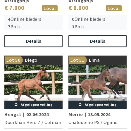
Afslagprijs
Afslagprijs
€ 7.000
€ 6.000
Local
Local
4
Online bieders
0
Online bieders
7
Bots
3
Bots
Details
Details
Sporty youngster by
From the dam line: Young sire
Lot 50
Diego
Lot 51
Lima
Dourkhan Hero Z!
Different Color
Afgelopen veiling
Afgelopen veiling
Hengst
|
02.06.2024
Merrie
|
13.05.2024
Dourkhan Hero Z
/
Colman
Chaloubino PS
/
Ogano