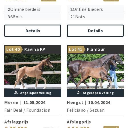
2
Online bieders
2
Online bieders
36
Bots
21
Bots
Details
Details
The Vechta champion says
From the dam line: Grand
Lot 40
Ravina KP
Lot 41
Flamour
hello!
Prix star Duke of Britain
Afgelopen veiling
Afgelopen veiling
Merrie
|
11.05.2024
Hengst
|
10.04.2024
Fair Deal
/
Foundation
Feliciano
/
Sezuan
Afslagprijs
Afslagprijs