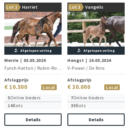
The sister of champion
From the line: Destello OLD &
Lot 2
Harriet
Lot 3
Vangelis
stallion Morricone
Daytona Platinum
Afgelopen veiling
Afgelopen veiling
Merrie
|
03.05.2024
Hengst
|
16.05.2024
Fynch Hatton
/
Rubin-Royal
V-Power
/
De Niro
Afslagprijs
Afslagprijs
€ 10.500
€ 30.000
Local
Local
5
Online bieders
7
Online bieders
14
Bots
35
Bots
Details
Details