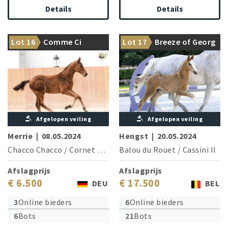
Details
Details
Closely related to star sire
Brother of two licensed
Lot 16
Comme Ci
Lot 17
Breeze of Georg
Conthargos
stallions!
Comme Ca GH
Afgelopen veiling
Afgelopen veiling
Merrie
|
08.05.2024
Hengst
|
20.05.2024
Chacco Chacco
/
Cornet Obolensky (Windows v.h.Costersv.)
Balou du Rouet
/
Cassini II
Afslagprijs
Afslagprijs
€ 6.500
€ 17.500
DEU
BEL
3
Online bieders
6
Online bieders
6
Bots
21
Bots