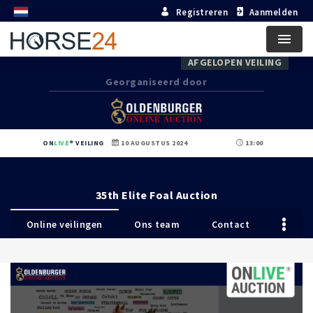
Registreren
Aanmelden
Menu
AFGELOPEN VEILING
Georganiseerd door
ON
LIVE
VEILING
10 AUGUSTUS 2024
13:00
35th Elite Foal Auction
Online veilingen
Ons team
Contact