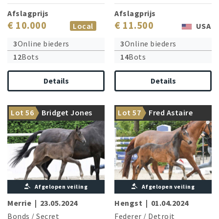
Afslagprijs
Afslagprijs
€ 10.000
€ 11.500
Local
USA
3
Online bieders
3
Online bieders
12
Bots
14
Bots
Details
Details
From the dam line: European
Auction top price supplier
Lot 56
Bridget Jones
Lot 57
Fred Astaire
Champion Lady Danza
Federer comes up trumps!
HS
Afgelopen veiling
Afgelopen veiling
Merrie
|
23.05.2024
Hengst
|
01.04.2024
Bonds
/
Secret
Federer
/
Detroit