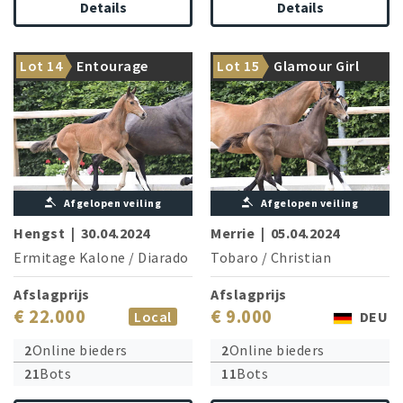
Details
Details
From the line: Cardento,
From the treasure chest of
Lot 14
Entourage
Lot 15
Glamour Girl
Limbridge, and many more
OS champion stallion Tobaro
Afgelopen veiling
Afgelopen veiling
Hengst
|
30.04.2024
Merrie
|
05.04.2024
Ermitage Kalone
/
Diarado
Tobaro
/
Christian
Afslagprijs
Afslagprijs
€ 22.000
€ 9.000
Local
DEU
2
Online bieders
2
Online bieders
21
Bots
11
Bots