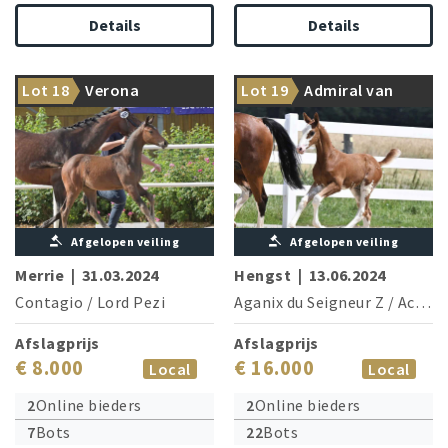
Details
Details
Dam is sister to the 1.50 m
Colorful Aganix son with 1.60
Lot 18
Verona
Lot 19
Admiral van
winner Lilly du Rouet
m in his blood!
Snyder
Afgelopen veiling
Afgelopen veiling
Merrie
|
31.03.2024
Hengst
|
13.06.2024
Contagio
/
Lord Pezi
Aganix du Seigneur Z
/
Action Breaker
Afslagprijs
Afslagprijs
€ 8.000
€ 16.000
Local
Local
2
Online bieders
2
Online bieders
7
Bots
22
Bots