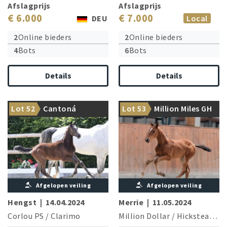
Afslagprijs
Afslagprijs
€ 6.000
€ 7.000
DEU
Local
2
Online bieders
2
Online bieders
4
Bots
6
Bots
Details
Details
1.60 m star Corrado I is the
From the dam line of
Lot 52
Cantoná
Lot 53
Million Miles GH
granddam’s brother
Stakkato & Messenger
Afgelopen veiling
Afgelopen veiling
Hengst
|
14.04.2024
Merrie
|
11.05.2024
Corlou PS
/
Clarimo
Million Dollar
/
Hickstead White