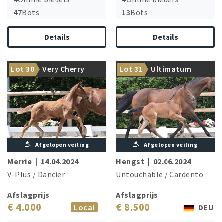
47
Bots
13
Bots
Details
Details
The granddam is sister of a
International top blood
Lot 30
Very Cherry
Lot 31
Ultimatum
Grand Prix winner
dominates!
Afgelopen veiling
Afgelopen veiling
Merrie
|
14.04.2024
Hengst
|
02.06.2024
V-Plus
/
Dancier
Untouchable
/
Cardento
Afslagprijs
Afslagprijs
€ 4.000
€ 8.500
Local
DEU