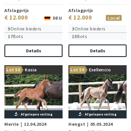
Afslagprijs
Afslagprijs
€ 12.000
€ 12.000
DEU
Local
5
Online bieders
3
Online bieders
17
Bots
15
Bots
Details
Details
Double world champion
Star sire Sandro Hit is brother
Lot 58
Kasia
Lot 59
Exellencio
Kjento says hello!
of the granddam
Ballante
Afgelopen veiling
Afgelopen veiling
Merrie
|
12.04.2024
Hengst
|
05.05.2024