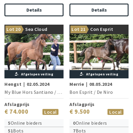
Details
Details
The dam is the sister of two
From the dam line: Star sire
Lot 20
Sea Cloud
Lot 21
Con Esprit
Grand Prix stars
Escamillo
Afgelopen veiling
Afgelopen veiling
Hengst
|
02.05.2024
Merrie
|
08.05.2024
My Blue Hors Santiano
/
Krack C
Bon Esprit
/
De Niro
Afslagprijs
Afslagprijs
€ 74.000
€ 9.500
Local
Local
5
Online bieders
0
Online bieders
51
Bots
7
Bots