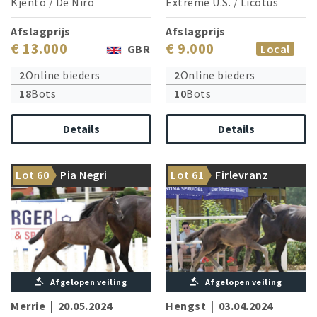
Kjento
/
De Niro
Extreme U.S.
/
Licotus
Afslagprijs
Afslagprijs
€ 13.000
€ 9.000
GBR
Local
2
Online bieders
2
Online bieders
18
Bots
10
Bots
Details
Details
Bon Esprit’s celebrated sire
The foal champion enters the
Lot 60
Pia Negri
Lot 61
Firlevranz
debut!
stage!
Afgelopen veiling
Afgelopen veiling
Merrie
|
20.05.2024
Hengst
|
03.04.2024