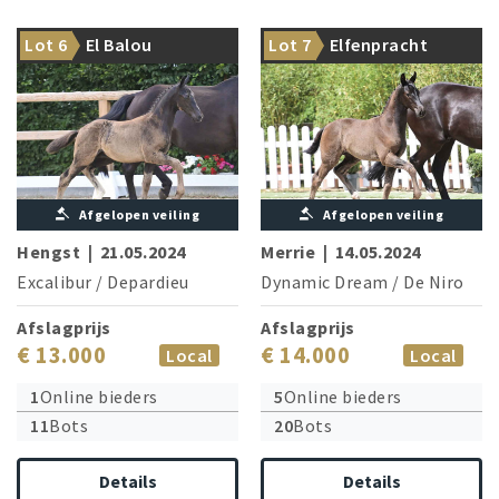
From the famous Foundation
Danönchen OLD is brother of
Lot 6
El Balou
Lot 7
Elfenpracht
dam line
the granddam
Afgelopen veiling
Afgelopen veiling
Hengst
|
21.05.2024
Merrie
|
14.05.2024
Excalibur
/
Depardieu
Dynamic Dream
/
De Niro
Afslagprijs
Afslagprijs
€ 13.000
€ 14.000
Local
Local
1
Online bieders
5
Online bieders
11
Bots
20
Bots
Details
Details