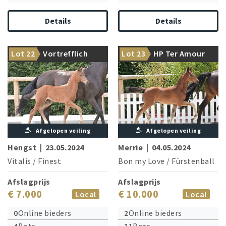
Details
Details
From the premiere crop of
Lot 22
Vortrefflich
Lot 23
HP Ter Amour
Vitalis sends his regards!
Bon my Love
Afgelopen veiling
Afgelopen veiling
Hengst
|
23.05.2024
Merrie
|
04.05.2024
Vitalis
/
Finest
Bon my Love
/
Fürstenball
Afslagprijs
Afslagprijs
€ 7.000
€ 10.000
Local
Local
0
Online bieders
2
Online bieders