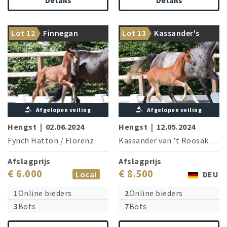
Details
Details
Fynch Hatton’s next
Lot 12
Finnegan
Lot 13
Kassander's
masterpiece!
International top pedigree!
Prince
Afgelopen veiling
Afgelopen veiling
Hengst
|
02.06.2024
Hengst
|
12.05.2024
Fynch Hatton
/
Florenz
Kassander van 't Roosakker
Afslagprijs
Afslagprijs
€ 6.000
€ 8.500
Local
DEU
1
Online bieders
2
Online bieders
3
Bots
7
Bots