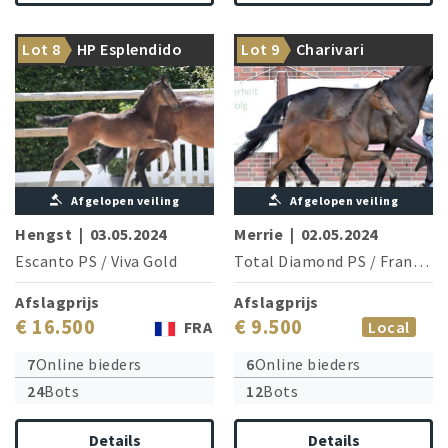
US champion Elfenfeuer is
Grand Prix star Franzel is
Lot 8
HP Esplendido
Lot 9
Charivari
sister of the granddam
brother of the dam
Afgelopen veiling
Afgelopen veiling
Hengst
|
03.05.2024
Merrie
|
02.05.2024
Escanto PS
/
Viva Gold
Total Diamond PS
/
Franziskus
Afslagprijs
Afslagprijs
€ 16.500
€ 9.500
FRA
Local
7
Online bieders
6
Online bieders
24
Bots
12
Bots
Details
Details