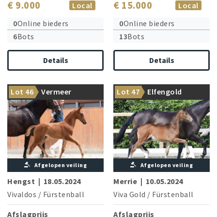
€ 9.000
€ 15.000
Local
Local
0
Online bieders
0
Online bieders
6
Bots
13
Bots
Details
Details
Closely related to Olympian
Viva Gold meets Elfenblume
Lot 46
Vermeer
Lot 47
Elfengold
Dante Weltino OLD
dam line
Afgelopen veiling
Afgelopen veiling
Hengst
|
18.05.2024
Merrie
|
10.05.2024
Vivaldos
/
Fürstenball
Viva Gold
/
Fürstenball
Afslagprijs
Afslagprijs