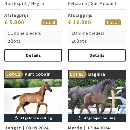
Bon Esprit
/
Negro
Feliciano
/
San Amour I
Afslagprijs
Afslagprijs
€ 5.000
€ 16.000
Local
Local
1
Online bieders
2
Online bieders
2
Bots
20
Bots
Details
Details
Champion from the direct
Dam is sister of the French
Lot 62
Kurt Cobain
Lot 65
Baghira
dam line of Weihegold
champion!
Afgelopen veiling
Afgelopen veiling
Hengst
|
08.05.2024
Merrie
|
17.04.2024