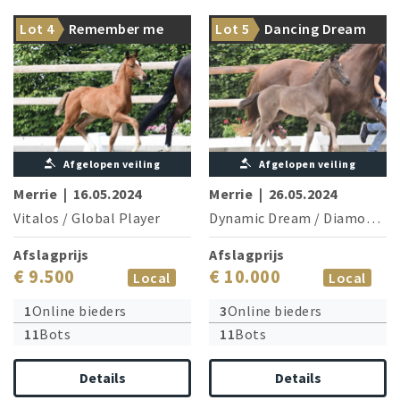
From the dam line: Rubin-
Black pearl from the famous
Lot 4
Remember me
Lot 5
Dancing Dream
Royal & Glock’s Romanov
Abita/Elfen family
van Hof Ter Wilde
Afgelopen veiling
Afgelopen veiling
Merrie
|
16.05.2024
Merrie
|
26.05.2024
Vitalos
/
Global Player
Dynamic Dream
/
Diamond Hit
Afslagprijs
Afslagprijs
€ 9.500
€ 10.000
Local
Local
1
Online bieders
3
Online bieders
11
Bots
11
Bots
Details
Details