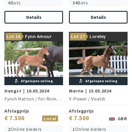
4
Bots
34
Bots
Details
Details
Future star Bon my Love is
Grand Prix star Au Revoir is
Lot 26
Fynn Amour
Lot 27
Loreley
brother of the dam
brother of the granddam
Afgelopen veiling
Afgelopen veiling
Hengst
|
10.05.2024
Merrie
|
15.05.2024
Fynch Hatton
/
For Romance I
V-Power
/
Vivaldi
Afslagprijs
Afslagprijs
€ 7.500
€ 7.500
Local
GBR
2
Online bieders
1
Online bieders