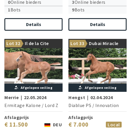
0
Online bieders
3
Online bieders
1
Bots
9
Bots
Details
Details
1.60 m winner Hello Forever
Closely related to 1.60 m star
Lot 32
Il de la Cite
Lot 33
Dubai Miracle
is the dam’s brother
Leena/M. Beerbaum
Afgelopen veiling
Afgelopen veiling
Merrie
|
22.05.2024
Hengst
|
02.04.2024
Ermitage Kalone
/
Lord Z
Diablue PS
/
Innovation
Afslagprijs
Afslagprijs
€ 11.500
€ 7.000
DEU
Local