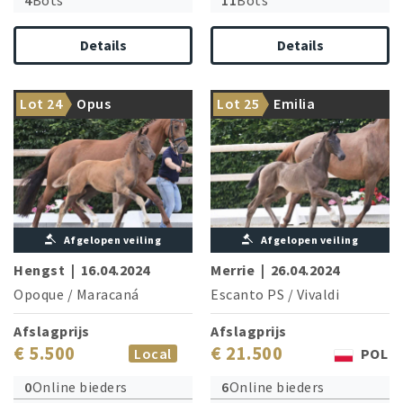
4
Bots
11
Bots
Details
Details
World Champion Don
Grand Prix horse Dumont is
Davidoff is brother of
Lot 24
Opus
Lot 25
Emilia
brother of the granddam
granddam
Afgelopen veiling
Afgelopen veiling
Hengst
|
16.04.2024
Merrie
|
26.04.2024
Opoque
/
Maracaná
Escanto PS
/
Vivaldi
Afslagprijs
Afslagprijs
€ 5.500
€ 21.500
Local
POL
0
Online bieders
6
Online bieders