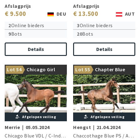
Afslagprijs
Afslagprijs
€ 9.500
€ 13.500
DEU
AUT
2
Online bieders
3
Online bieders
9
Bots
20
Bots
Details
Details
International performance
Chacco-Blue son meets
Lot 54
Chicago Girl
Lot 55
Chapter Blue
family
Aganix du Seigneur
Afgelopen veiling
Afgelopen veiling
Merrie
|
05.05.2024
Hengst
|
21.04.2024
Chicago Blue VDL
/
C-Indoctro
Chaccothage Blue PS
/
Aganix du Seigneur Z