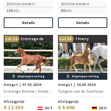
2
Online bieders
2
Online bieders
15
Bots
6
Bots
Details
Details
Olympic feeling with
The successful Chicken
Lot 34
Ermitage de
Lot 36
Thierry
Ermitage Kalone
George is brother of the dam
Stakkato-S
Afgelopen veiling
Afgelopen veiling
Hengst
|
07.05.2024
Hengst
|
24.05.2024
Ermitage Kalone
/
Stakkato
Tangelo van de Zuuthoeve
/
C
Afslagprijs
Afslagprijs
€ 12.500
€ 9.000
AUT
DEU