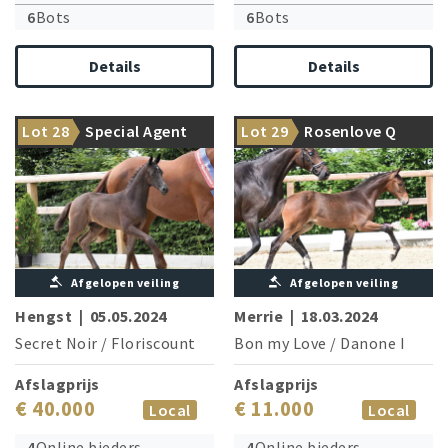
6
Bots
6
Bots
Details
Details
Champion mare Benice is
Bon my Love celebrates his
Lot 28
Special Agent
Lot 29
Rosenlove Q
sister of the dam
debut!
Afgelopen veiling
Afgelopen veiling
Hengst
|
05.05.2024
Merrie
|
18.03.2024
Secret Noir
/
Floriscount
Bon my Love
/
Danone I
Afslagprijs
Afslagprijs
€ 40.000
€ 11.000
Local
Local
4
Online bieders
4
Online bieders