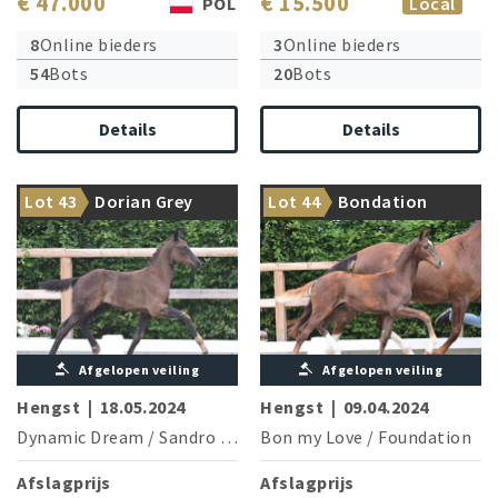
€ 47.000
€ 15.500
POL
Local
8
Online bieders
3
Online bieders
54
Bots
20
Bots
Details
Details
Brother of the licensed
Lot 43
Dorian Grey
Lot 44
Bondation
Double Hit
Grand Prix in his blood!
Afgelopen veiling
Afgelopen veiling
Hengst
|
18.05.2024
Hengst
|
09.04.2024
Dynamic Dream
/
Sandro Hit
Bon my Love
/
Foundation
Afslagprijs
Afslagprijs