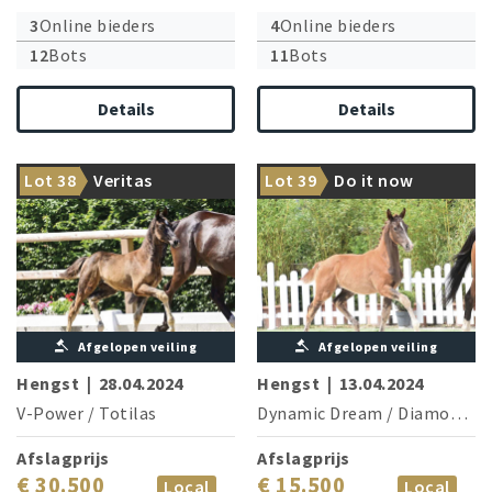
3
Online bieders
4
Online bieders
12
Bots
11
Bots
Details
Details
V-Power meets the Rudilore
Fidermark is brother of the
Lot 38
Veritas
Lot 39
Do it now
dam line
granddam
Afgelopen veiling
Afgelopen veiling
Hengst
|
28.04.2024
Hengst
|
13.04.2024
V-Power
/
Totilas
Dynamic Dream
/
Diamond Hit
Afslagprijs
Afslagprijs
€ 30.500
€ 15.500
Local
Local