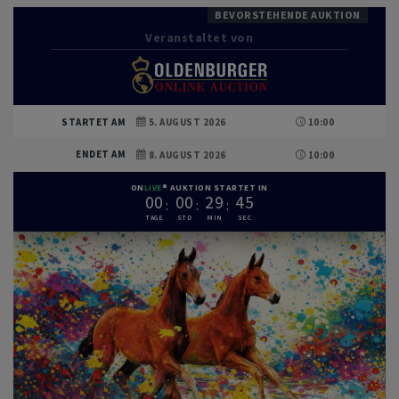
BEVORSTEHENDE AUKTION
Veranstaltet von
STARTET AM
5. AUGUST 2026
10:00
ENDET AM
8. AUGUST 2026
10:00
ON
LIVE
AUKTION STARTET IN
0
0
0
0
2
9
4
5