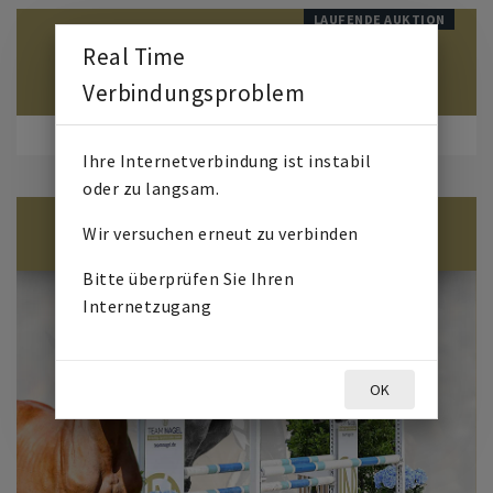
LAUFENDE AUKTION
Veranstaltet von
Real Time
Verbindungsproblem
STARTET AM
7. AUGUST 2026
07:00
Ihre Internetverbindung ist instabil
BIDUP STARTET
11. AUGUST 2026
17:30
oder zu langsam.
BID UP STARTET IN
Wir versuchen erneut zu verbinden
0
3
0
2
5
9
4
5
Bitte überprüfen Sie Ihren
Internetzugang
OK