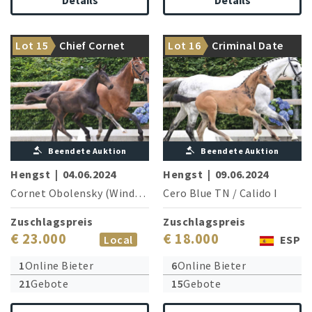
Details
Details
Großmutter ist Schwester von
Aus dem Stamm 104a von
Lot 15
Chief Cornet
Lot 16
Criminal Date
Emerald v.h. Ruytershof
Contendro I & II
Beendete Auktion
Beendete Auktion
Hengst
|
04.06.2024
Hengst
|
09.06.2024
Cornet Obolensky (Windows v.h.Costersv.)
Cero Blue TN
/
/
Cayenne van de
Calido I
Zuschlagspreis
Zuschlagspreis
€ 23.000
€ 18.000
Local
ESP
1
Online Bieter
6
Online Bieter
21
Gebote
15
Gebote