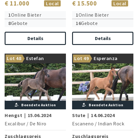
€ 11.000
€ 15.500
Local
Local
1
Online Bieter
1
Online Bieter
8
Gebote
16
Gebote
Details
Details
Edler Beau aus einem Welt-
Brillante Tänzerin aus dem
Lot 48
Estefan
Lot 49
Esperanza
Stamm
Hause Escaneno
Beendete Auktion
Beendete Auktion
Hengst
|
15.06.2024
Stute
|
14.06.2024
Excalibur
/
De Niro
Escaneno
/
Indian Rock
Zuschlagspreis
Zuschlagspreis