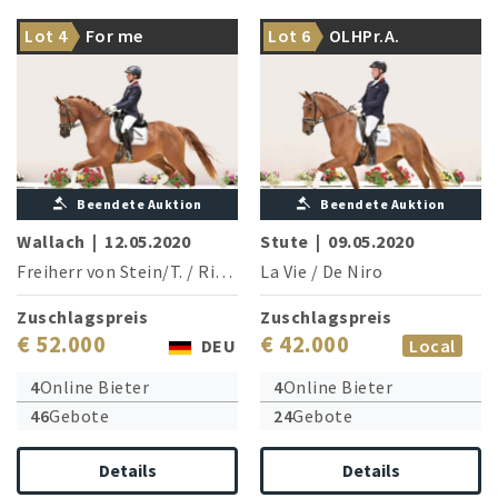
Siegreich in
bedeutesten Stutenstämme
Lot 4
For me
Lot 6
OLHPr.A.
Reitpferdeprüfungen
für Zucht und Sport
Undercover
Beendete Auktion
Beendete Auktion
Wallach
|
12.05.2020
Stute
|
09.05.2020
Freiherr von Stein/T.
/
Rittersport
La Vie
/
De Niro
Zuschlagspreis
Zuschlagspreis
€ 52.000
€ 42.000
DEU
Local
4
Online Bieter
4
Online Bieter
46
Gebote
24
Gebote
Details
Details