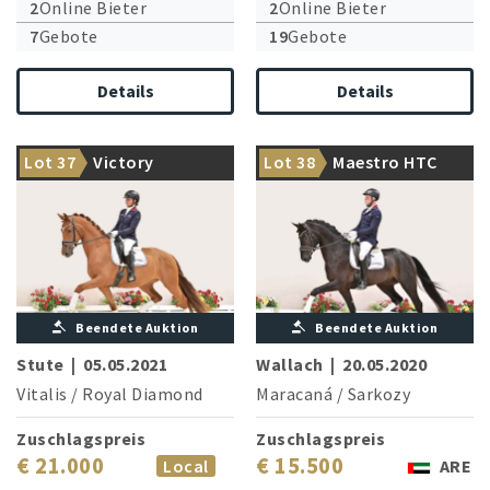
2
Online Bieter
2
Online Bieter
7
Gebote
19
Gebote
Details
Details
Im Hengsttyp stehender Beau
Extravagante Top-Sportlerin,
mit exzellenten Bewegungen
Lot 37
Victory
Lot 38
Maestro HTC
die Zeit zum Reifen braucht
ausgestattet
Beendete Auktion
Beendete Auktion
Stute
|
05.05.2021
Wallach
|
20.05.2020
Vitalis
/
Royal Diamond
Maracaná
/
Sarkozy
Zuschlagspreis
Zuschlagspreis
€ 21.000
€ 15.500
Local
ARE