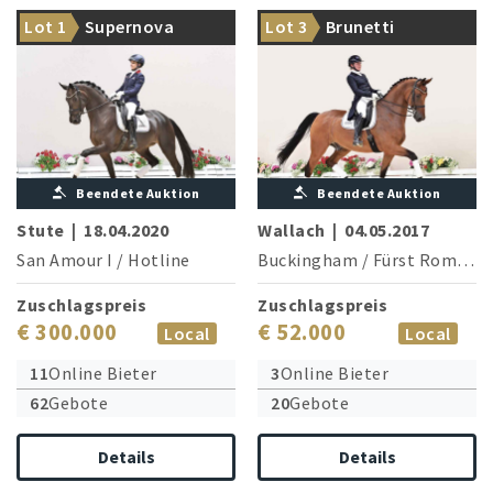
Auktions - Opening mit dieser
Dressurkünstler, fertig für die
Lot 1
Supernova
Lot 3
Brunetti
dunklen Perle
S-Tour
Beendete Auktion
Beendete Auktion
Stute
|
18.04.2020
Wallach
|
04.05.2017
San Amour I
/
Hotline
Buckingham
/
Fürst Romancier
Zuschlagspreis
Zuschlagspreis
€ 300.000
€ 52.000
Local
Local
11
Online Bieter
3
Online Bieter
62
Gebote
20
Gebote
Details
Details
Rohdiamant aus einer der