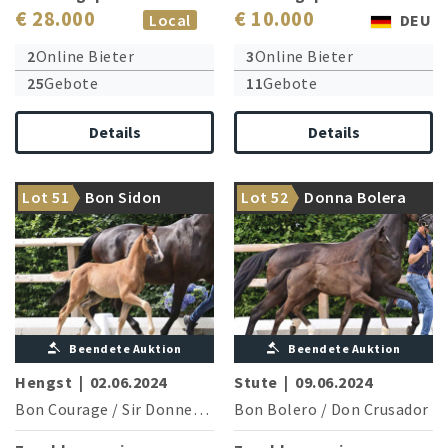
€ 28.000
€ 10.000
Local
DEU
2
Online Bieter
3
Online Bieter
25
Gebote
11
Gebote
Details
Details
Seine Geschwister feiern S-
Aus dem Stamm: Majestic
Lot 51
Bon Sidon
Lot 52
Donna Bolera
Erfolge
Taonga & Hawtins Delicato
Beendete Auktion
Beendete Auktion
Hengst
|
02.06.2024
Stute
|
09.06.2024
Bon Courage
/
Sir Donnerhall I
Bon Bolero
/
Don Crusador