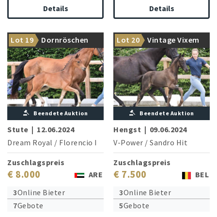
Details
Details
EM-Goldgewinnerin Cecil ist
Lot 19
Dornröschen
Lot 20
Vintage Vixem
Brillante Tänzerin!
Schwester der Großmutter
Ballante
Beendete Auktion
Beendete Auktion
Stute
|
12.06.2024
Hengst
|
09.06.2024
Dream Royal
/
Florencio I
V-Power
/
Sandro Hit
Zuschlagspreis
Zuschlagspreis
€ 8.000
€ 7.500
ARE
BEL
3
Online Bieter
3
Online Bieter
7
Gebote
5
Gebote