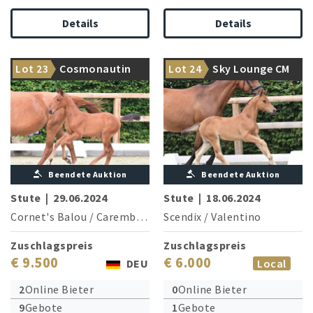
Details
Details
Aus dem Stamm von
Ultramoderne
Lot 23
Cosmonautin
Lot 24
Sky Lounge CM
Weltmeister P.S. Priamos
Parcoursprinzessin
Beendete Auktion
Beendete Auktion
Stute
|
29.06.2024
Stute
|
18.06.2024
Cornet's Balou
/
Carembar de Muze (London)
Scendix
/
Valentino
Zuschlagspreis
Zuschlagspreis
€ 9.500
€ 6.000
DEU
Local
2
Online Bieter
0
Online Bieter
9
Gebote
1
Gebote