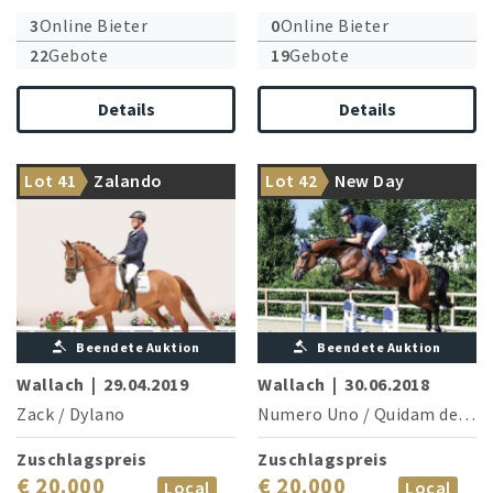
3
Online Bieter
0
Online Bieter
22
Gebote
19
Gebote
Details
Details
Volljähriger Goldfuchs, auf
gutem Weg seinem
berühmten Vater
Sympathischer Wallach mit
Lot 41
Zalando
Lot 42
New Day
nachzueifern
viel Vermögen und Vorsicht
Beendete Auktion
Beendete Auktion
Wallach
|
29.04.2019
Wallach
|
30.06.2018
Zack
/
Dylano
Numero Uno
/
Quidam de Revel
Zuschlagspreis
Zuschlagspreis
€ 20.000
€ 20.000
Local
Local