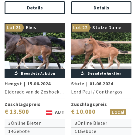
Details
Details
Aus Lord Pezis
Lot 21
Elvis
Lot 22
Stolze Dame
Mutter ist 1.45 m-erfolgreich!
Schatzkammer
Beendete Auktion
Beendete Auktion
Hengst
|
15.06.2024
Stute
|
01.06.2024
Eldorado van de Zeshoek
/
Catoki
Lord Pezi
/
Conthargos
Zuschlagspreis
Zuschlagspreis
€ 13.500
€ 10.000
AUT
Local
3
Online Bieter
3
Online Bieter
14
Gebote
11
Gebote