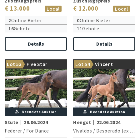
Zuschlagspreis
Zuschlagspreis
€ 13.000
€ 12.000
Local
Local
2
Online Bieter
0
Online Bieter
16
Gebote
11
Gebote
Details
Details
Typbrillanz von Federer &
EM-Champion Der Erbe ist
Lot 53
Five Star
Lot 54
Vincent
For Dance
Bruder der Großmutter
Beendete Auktion
Beendete Auktion
Stute
|
29.06.2024
Hengst
|
22.06.2024
Federer
/
For Dance
Vivaldos
/
Desperado (ex: Darkboy)