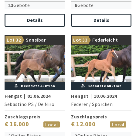
23
Gebote
6
Gebote
Details
Details
Bruder von zwei gekörten
Preisspitzenlieferant Federer
Lot 32
Sansibar
Lot 33
Federleicht
Hengsten!
trumpft auf!
Beendete Auktion
Beendete Auktion
Hengst
|
01.06.2024
Hengst
|
10.06.2024
Sebastino PS
/
De Niro
Federer
/
Spörcken
Zuschlagspreis
Zuschlagspreis
€ 16.000
€ 12.000
Local
Local
2
Online Bieter
2
Online Bieter