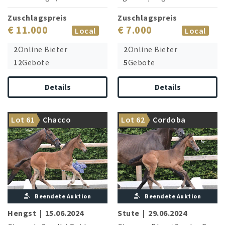
Zuschlagspreis
Zuschlagspreis
€ 11.000
€ 7.000
Local
Local
2
Online Bieter
2
Online Bieter
12
Gebote
5
Gebote
Details
Details
Bruder von zwei
international erfolgreichen
Eng verwandt mit Chacco
Lot 61
Chacco
Lot 62
Cordoba
Pferden!
Blue II
Beendete Auktion
Beendete Auktion
Hengst
|
15.06.2024
Stute
|
29.06.2024