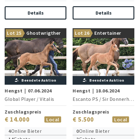
Details
Details
Prämienhengst Blue Hors
Lot 25
Ghostwrigther
Lot 26
Entertainer
Fortron ist der Onkel
Stamm von Rubin Royal OLD
Beendete Auktion
Beendete Auktion
Hengst
|
07.06.2024
Hengst
|
18.06.2024
Global Player
/
Vitalis
Escanto PS
/
Sir Donnerhall I
Zuschlagspreis
Zuschlagspreis
€ 14.000
€ 5.500
Local
Local
4
Online Bieter
0
Online Bieter