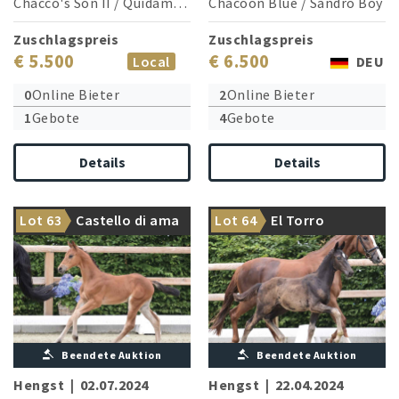
Chacco's Son II
/
Quidams Rubin
Chacoon Blue
/
Sandro Boy
Zuschlagspreis
Zuschlagspreis
€ 5.500
€ 6.500
Local
DEU
0
Online Bieter
2
Online Bieter
1
Gebote
4
Gebote
Details
Details
Imposanter Tänzer aus der
Lot 63
Castello di ama
Lot 64
El Torro
Casallco lässt grüßen
Elfen-Dynastie
Beendete Auktion
Beendete Auktion
Hengst
|
02.07.2024
Hengst
|
22.04.2024