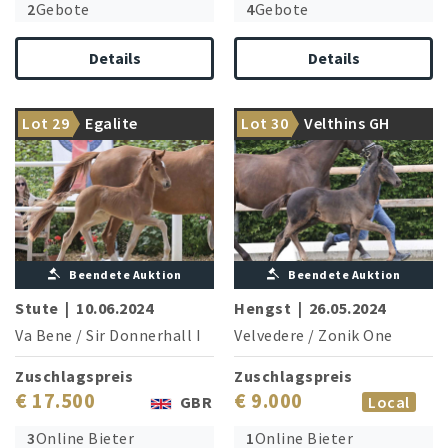
2
Gebote
4
Gebote
Details
Details
Bewegungskönigin aus
Edel-Rappe mit großem
Lot 29
Egalite
Lot 30
Velthins GH
einem Welt-Stamm
Potential
Beendete Auktion
Beendete Auktion
Stute
|
10.06.2024
Hengst
|
26.05.2024
Va Bene
/
Sir Donnerhall I
Velvedere
/
Zonik One
Zuschlagspreis
Zuschlagspreis
€ 17.500
€ 9.000
GBR
Local
3
Online Bieter
1
Online Bieter