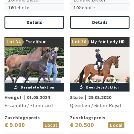
16
Gebote
10
Gebote
Details
Details
Hochinteressante
Bruder der Siegerstute & S-
Nachwuchssportlerin, die
Lot 34
Escalibur
Lot 36
My fair Lady HR
Siegerin Venecia OLD
ihren Weg machen wird
Beendete Auktion
Beendete Auktion
Hengst
|
01.05.2024
Stute
|
29.03.2020
Escamillo
/
Florencio I
Q-Sieben
/
Rubin-Royal
Zuschlagspreis
Zuschlagspreis
€ 9.000
€ 20.500
Local
Local