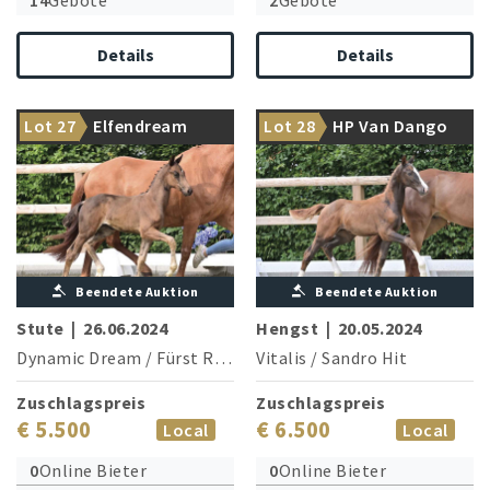
14
Gebote
2
Gebote
Details
Details
Ausnahmefohlen aus dem
Aus dem Stamm: Fürst
Lot 27
Elfendream
Lot 28
HP Van Dango
Elfen-Stamm
Wilhelm & Franklin’s Love
Beendete Auktion
Beendete Auktion
Stute
|
26.06.2024
Hengst
|
20.05.2024
Dynamic Dream
/
Fürst Romancier
Vitalis
/
Sandro Hit
Zuschlagspreis
Zuschlagspreis
€ 5.500
€ 6.500
Local
Local
0
Online Bieter
0
Online Bieter