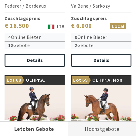
Federer
/
Bordeaux
Va Bene
/
Sarkozy
Zuschlagspreis
Zuschlagspreis
€ 16.500
€ 6.000
ITA
Local
4
Online Bieter
0
Online Bieter
18
Gebote
2
Gebote
Details
Details
Mittelrahmige Dressurqueen,
die sich vorzüglich zu
Brillant im Typ, gemacht um
Lot 68
OLHPr.A.
Lot 69
OLHPr.A. Mon
bewegen weiß
zu bezaubern
Dancing Queen
Chéri JH
HR
Beendete Auktion
Beendete Auktion
Letzten Gebote
Höchstgebote