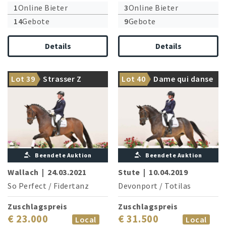
1
Online Bieter
3
Online Bieter
14
Gebote
9
Gebote
Details
Details
Erstklassiges
Ausbildungspferd, bereits
Aus dem Premierenjahrgang
fünfjährig Dressurpferde M
Lot 39
Strasser Z
Lot 40
Dame qui danse
des So Perfect
hochplatziert
Beendete Auktion
Beendete Auktion
Wallach
|
24.03.2021
Stute
|
10.04.2019
So Perfect
/
Fidertanz
Devonport
/
Totilas
Zuschlagspreis
Zuschlagspreis
€ 23.000
€ 31.500
Local
Local