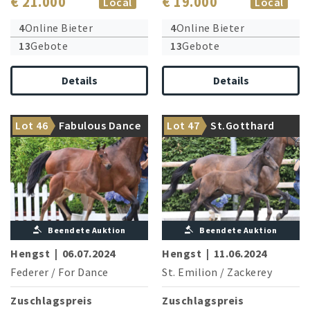
€ 21.000
€ 19.000
Local
Local
4
Online Bieter
4
Online Bieter
13
Gebote
13
Gebote
Details
Details
Let’s Dance: Ein ganz
Lot 46
Fabulous Dance
Lot 47
St.Gotthard
besonderer Tänzer!
Dressurstamm der Extraklasse
Beendete Auktion
Beendete Auktion
Hengst
|
06.07.2024
Hengst
|
11.06.2024
Federer
/
For Dance
St. Emilion
/
Zackerey
Zuschlagspreis
Zuschlagspreis