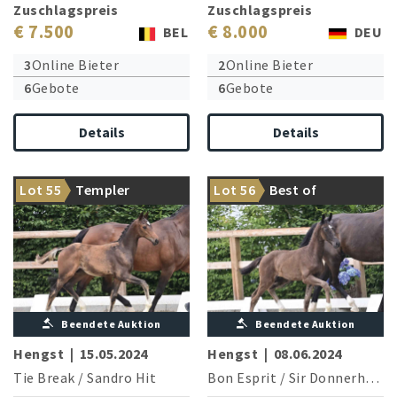
Zuschlagspreis
Zuschlagspreis
€ 7.500
€ 8.000
BEL
DEU
3
Online Bieter
2
Online Bieter
6
Gebote
6
Gebote
Details
Details
Internationales
Premiere des
Lot 55
Templer
Lot 56
Best of
Spitzendressurblut
Siegerhengstes Bon Esprit
Beendete Auktion
Beendete Auktion
Hengst
|
15.05.2024
Hengst
|
08.06.2024
Tie Break
/
Sandro Hit
Bon Esprit
/
Sir Donnerhall I