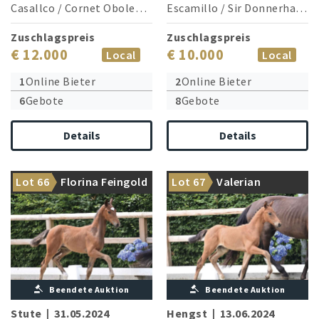
Casallco
/
Cornet Obolensky (Windows v.h.Costersv.)
Escamillo
/
Sir Donnerhall I
Zuschlagspreis
Zuschlagspreis
€ 12.000
€ 10.000
Local
Local
1
Online Bieter
2
Online Bieter
6
Gebote
8
Gebote
Details
Details
Oldenburger
Hauptprämiensieger Federer
Royaler Tanzmeister – etwas
Lot 66
Florina Feingold
Lot 67
Valerian
begeistert!
ganz Besonderes!
Beendete Auktion
Beendete Auktion
Stute
|
31.05.2024
Hengst
|
13.06.2024