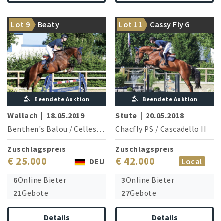
Sprunggewaltiger Athlet mit
viel Vermögen und bester
Vermögende Athletin mit viel
Lot 9
Beaty
Lot 11
Cassy Fly G
Einstellung
Potential
Beendete Auktion
Beendete Auktion
Wallach
|
18.05.2019
Stute
|
20.05.2018
Benthen's Balou
/
Cellestial
Chacfly PS
/
Cascadello II
Zuschlagspreis
Zuschlagspreis
€ 25.000
€ 42.000
DEU
Local
6
Online Bieter
3
Online Bieter
21
Gebote
27
Gebote
Details
Details