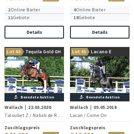
2
Online Bieter
4
Online Bieter
11
Gebote
18
Gebote
Details
Details
Siegreicher Sportler mit
Noten bis 8,8 aus einer der
International gezogener
besten Springfamilien der
Lot 43
Tequila Gold GH
Lot 45
Lacano E
Nachwuchsathlet
Welt
Beendete Auktion
Beendete Auktion
Wallach
|
22.03.2020
Wallach
|
05.05.2018
Taloubet Z
/
Nabab de Reve
Lacan
/
Come On
Zuschlagspreis
Zuschlagspreis