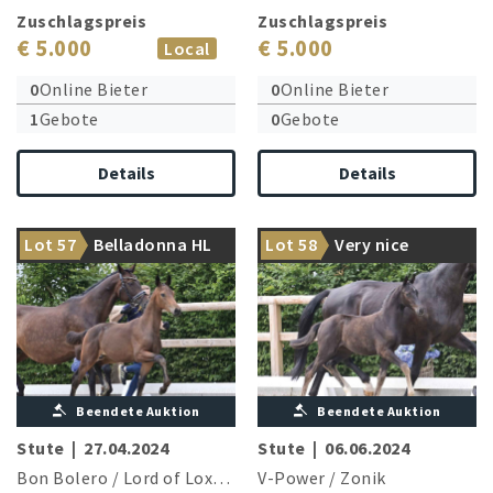
Zuschlagspreis
Zuschlagspreis
€ 5.000
€ 5.000
Local
0
Online Bieter
0
Online Bieter
1
Gebote
0
Gebote
Details
Details
Bon Bolero öffnet seine
Anmutige Dressurkünstlerin
Lot 57
Belladonna HL
Lot 58
Very nice
Schatztruhe
der besonderen Art
Beendete Auktion
Beendete Auktion
Stute
|
27.04.2024
Stute
|
06.06.2024
Bon Bolero
/
Lord of Loxley
V-Power
/
Zonik