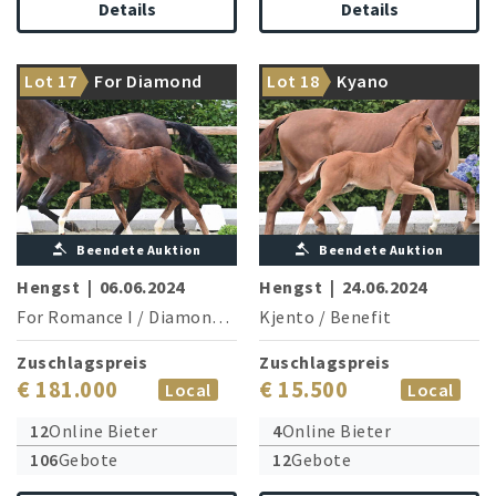
Details
Details
Bruder von drei
hochdotierten
Siegerstute Benice ist die
Lot 17
For Diamond
Lot 18
Kyano
Ausnahmefohlen!
Mutter!
Beendete Auktion
Beendete Auktion
Hengst
|
06.06.2024
Hengst
|
24.06.2024
For Romance I
/
Diamond Hit
Kjento
/
Benefit
Zuschlagspreis
Zuschlagspreis
€ 181.000
€ 15.500
Local
Local
12
Online Bieter
4
Online Bieter
106
Gebote
12
Gebote