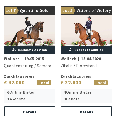
Bis M**-Dressuren
hochplatzierter
Charmanter Jüngling für die
Lot 7
Quantino Gold
Lot 8
Visions of Victory
Dressurkünstler
kommenden Championate
Beendete Auktion
Beendete Auktion
Wallach
|
19.05.2015
Wallach
|
15.04.2020
Quantensprung
/
Samarant
Vitalis
/
Florestan I
Zuschlagspreis
Zuschlagspreis
€ 42.000
€ 32.000
Local
Local
6
Online Bieter
4
Online Bieter
34
Gebote
9
Gebote
Details
Details