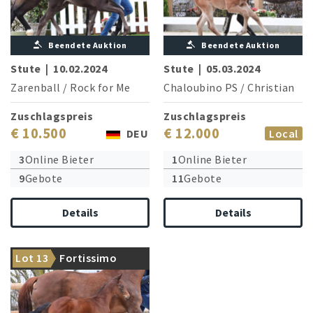
Beendete Auktion
Beendete Auktion
Stute
|
10.02.2024
Stute
|
05.03.2024
Zarenball
/
Rock for Me
Chaloubino PS
/
Christian
Zuschlagspreis
Zuschlagspreis
€ 10.500
€ 12.000
DEU
Local
3
Online Bieter
1
Online Bieter
9
Gebote
11
Gebote
Details
Details
Ebenbild seines umjubelten
Lot 13
Fortissimo
Vaters Fynch Hatton!