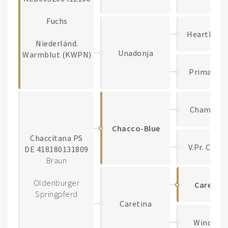
Fuchs
Heartbrea
Niederländ.
Unadonja
Warmblut (KWPN)
Prima Don
Chambert
Chacco-Blue
Chaccitana PS
V.Pr. Cont
DE 418180131809
Braun
Oldenburger
Caretan
Springpferd
Caretina
Windina I