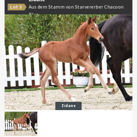
Aus dem Stamm von Starvererber Chacoon
Lot 3
Blue
Zidane