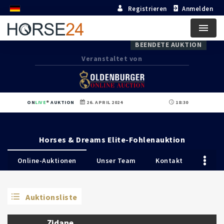
Registrieren
Anmelden
Menu
BEENDETE AUKTION
Veranstaltet von
ON
LIVE
AUKTION
26. APRIL 2024
18:30
Horses & Dreams Elite-Fohlenauktion
Online-Auktionen
Unser Team
Kontakt
Auktionsliste
Zidane