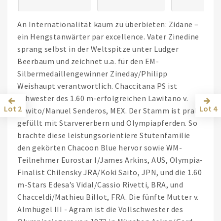
An Internationalität kaum zu überbieten: Zidane –
ein Hengstanwärter par excellence. Vater Zinedine
sprang selbst in der Weltspitze unter Ludger
Beerbaum und zeichnet u.a. für den EM-
Silbermedaillengewinner Zineday/Philipp
Weishaupt verantwortlich. Chaccitana PS ist
Schwester des 1.60 m-erfolgreichen Lawitano v.
Lot 2
Lot 4
Lawito/Manuel Senderos, MEX. Der Stamm ist prall
gefüllt mit Starvererbern und Olympiapferden. So
brachte diese leistungsorientiere Stutenfamilie
den gekörten Chacoon Blue hervor sowie WM-
Teilnehmer Eurostar I/James Arkins, AUS, Olympia-
Finalist Chilensky JRA/Koki Saito, JPN, und die 1.60
m-Stars Edesa’s Vidal/Cassio Rivetti, BRA, und
Chacceldi/Mathieu Billot, FRA. Die fünfte Mutter v.
Almhügel III - Agram ist die Vollschwester des