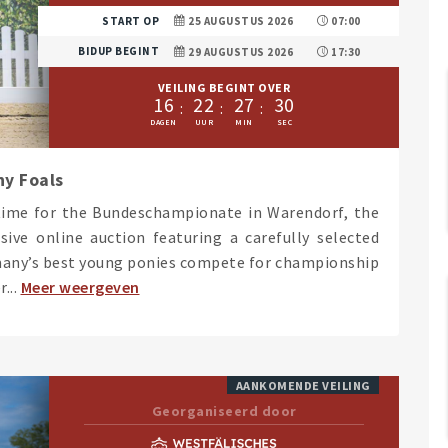
START OP
25 AUGUSTUS 2026
07:00
BIDUP BEGINT
29 AUGUSTUS 2026
17:30
VEILING BEGINT OVER
1
6
2
2
2
7
2
9
ny Foals
n time for the Bundeschampionate in Warendorf, the
ive online auction featuring a carefully selected
rmany’s best young ponies compete for championship
...
Meer weergeven
AANKOMENDE VEILING
Georganiseerd door