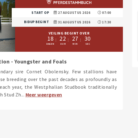
START OP
27 AUGUSTUS 2026
07:00
BIDUP BEGINT
31 AUGUSTUS 2026
17:30
VEILING BEGINT OVER
1
8
2
2
2
7
2
9
ion - Youngster and Foals
ndary sire Cornet Obolensky. Few stallions have
e breeding over the past decades as profoundly as
each year, the Westphalian Studbook traditionally
 Stud Zh...
Meer weergeven