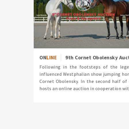
ON
LINE
9th Cornet Obolensky Auct
Following in the footsteps of the lege
influenced Westphalian show jumping hors
Cornet Obolensky. In the second half of 
hosts an online auction in cooperation with