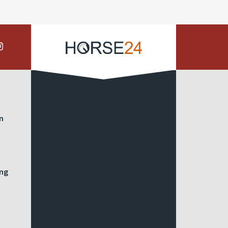
on
ing