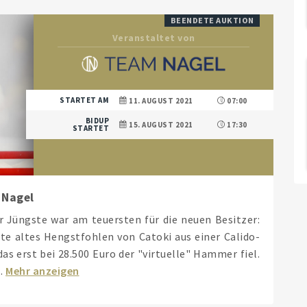
BEENDETE AUKTION
Veranstaltet von
STARTET AM
11. AUGUST 2021
07:00
BIDUP
15. AUGUST 2021
17:30
STARTET
 Nagel
r Jüngste war am teuersten für die neuen Besitzer:
te altes Hengstfohlen von Catoki aus einer Calido-
as erst bei 28.500 Euro der "virtuelle" Hammer fiel.
.
Mehr anzeigen