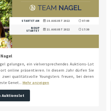
STARTET AM
18. AUGUST 2022
07:00
BIDUP
21. AUGUST 2022
17:30
STARTET
 Nagel
el gelungen, ein vielversprechendes Auktions-Lot
rt online präsentieren. In diesem Jahr dürfen Sie
zwei qualitätsvolle Youngsters freuen, bei deren
ste Genet...
Mehr anzeigen
 Auktionslot