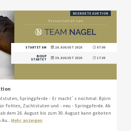
BEENDETE AUKTION
Veranstaltet von
STARTET AM
26. AUGUST 2020
07:00
BIDUP
30. AUGUST 2020
17:30
STARTET
ktion
tstuten, Springpferde - Er macht`s nochmal: Björn
ür Fohlen, Zuchtstuten und - neu - Springpferde. Ab
, ab dem 26. August bis zum 30. August kann geboten
Au...
Mehr anzeigen