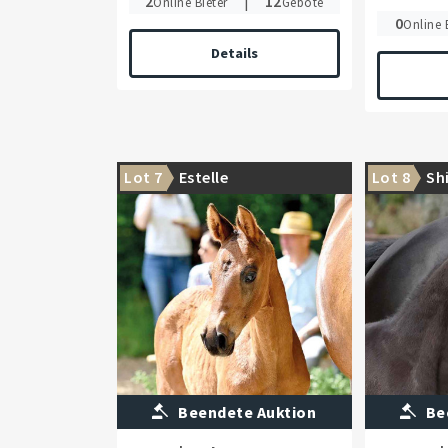
2
|
12
Online Bieter
Gebote
0
Online 
Details
Lot 7
Estelle
Lot 8
Sh
Beendete Auktion
Be