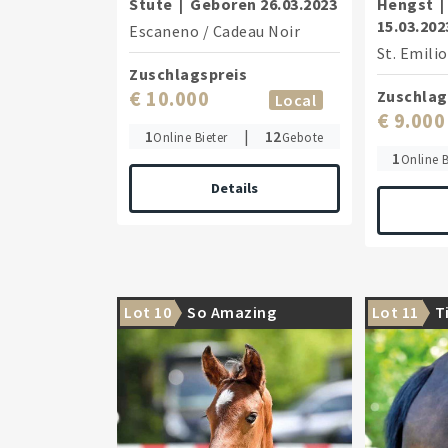
Stute
|
Geboren
26.03.2023
Hengst
|
15.03.202
Escaneno
/
Cadeau Noir
St. Emili
Zuschlagspreis
€ 10.000
Zuschlag
Local
€ 9.000
1
|
12
Online Bieter
Gebote
1
Online B
Details
Lot 10
So Amazing
Lot 11
T