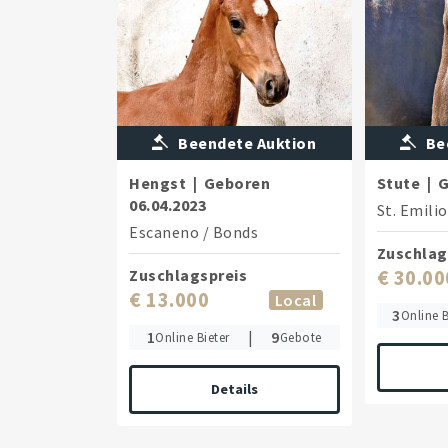
Beendete Auktion
Be
Hengst
|
Geboren
Stute
|
G
06.04.2023
St. Emili
Escaneno
/
Bonds
Zuschlag
Zuschlagspreis
€ 30.00
€ 13.000
Local
3
Online B
1
|
9
Online Bieter
Gebote
Details