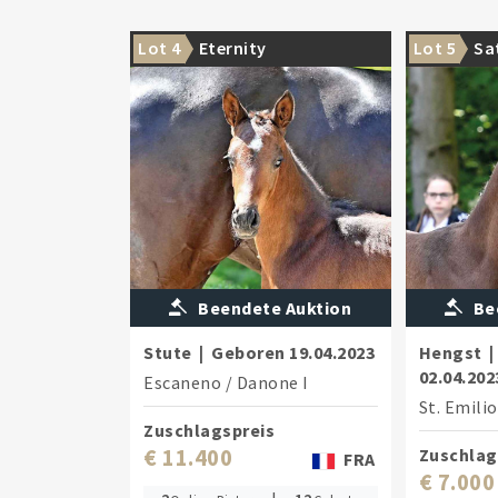
Lot 4
Eternity
Lot 5
Sat
Beendete Auktion
Be
Stute
|
Geboren
19.04.2023
Hengst
|
02.04.202
Escaneno
/
Danone I
St. Emili
Zuschlagspreis
€ 11.400
Zuschlag
FRA
€ 7.000