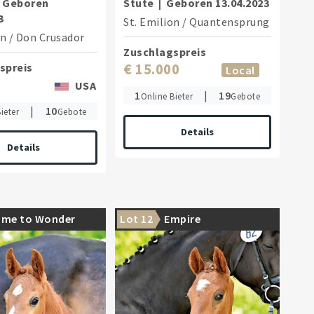
Geboren
Stute
|
Geboren
13.04.2023
3
St. Emilion
/
Quantensprung
on
/
Don Crusador
Zuschlagspreis
spreis
€ 15.000
Local
USA
1
|
19
Online Bieter
Gebote
|
10
ieter
Gebote
Details
Details
ime to Wonder
Lot 12
Empire