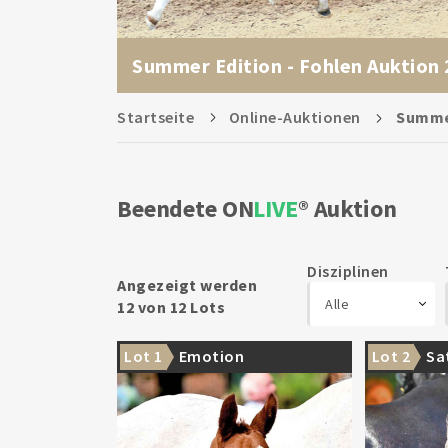
Summer Edition - Fohlen Auktion
Startseite
Online-Auktionen
Summer
Beendete ON
LIVE
Auktion
Disziplinen
Angezeigt werden
Alle
12 von 12 Lots
Lot 1
Emotion
Lot 2
Sa