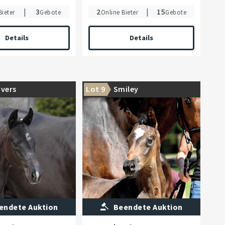
|
3
2
|
15
Bieter
Gebote
Online Bieter
Gebote
Details
Details
ivers
Lot 9
Smiley
endete Auktion
Beendete Auktion