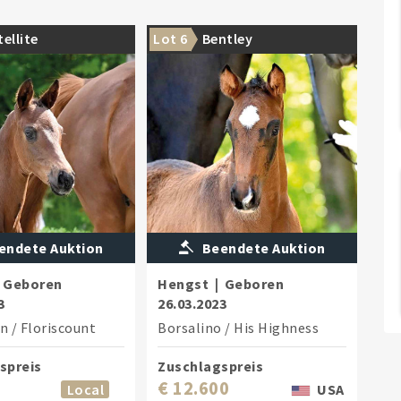
ellite
Lot 6
Bentley
endete Auktion
Beendete Auktion
Geboren
Hengst
|
Geboren
3
26.03.2023
on
/
Floriscount
Borsalino
/
His Highness
spreis
Zuschlagspreis
€ 12.600
Local
USA