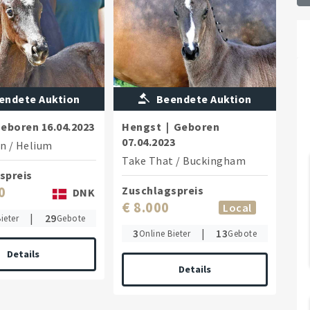
endete Auktion
Beendete Auktion
eboren
16.04.2023
Hengst
|
Geboren
07.04.2023
on
/
Helium
Take That
/
Buckingham
spreis
0
Zuschlagspreis
DNK
€ 8.000
Local
|
29
ieter
Gebote
3
|
13
Online Bieter
Gebote
Details
Details