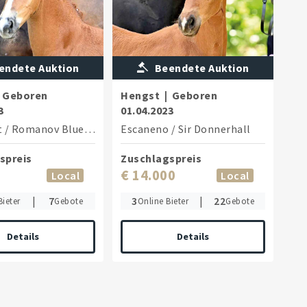
endete Auktion
Beendete Auktion
Geboren
Hengst
|
Geboren
3
01.04.2023
t
/
Romanov Blue Hors
Escaneno
/
Sir Donnerhall
spreis
Zuschlagspreis
€ 14.000
Local
Local
|
7
3
|
22
Bieter
Gebote
Online Bieter
Gebote
Details
Details