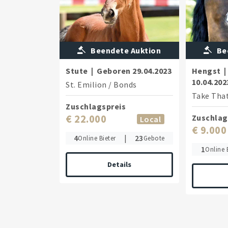
Beendete Auktion
Be
Stute
|
Geboren
29.04.2023
Hengst
|
10.04.202
St. Emilion
/
Bonds
Take Tha
Zuschlagspreis
€ 22.000
Zuschlag
Local
€ 9.000
4
|
23
Online Bieter
Gebote
1
Online 
Details