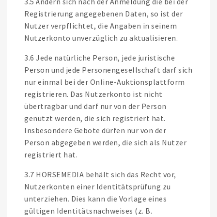
3.5 Ändern sich nach der Anmeldung die bei der
Registrierung angegebenen Daten, so ist der
Nutzer verpflichtet, die Angaben in seinem
Nutzerkonto unverzüglich zu aktualisieren.
3.6 Jede natürliche Person, jede juristische
Person und jede Personengesellschaft darf sich
nur einmal bei der Online-Auktionsplattform
registrieren. Das Nutzerkonto ist nicht
übertragbar und darf nur von der Person
genutzt werden, die sich registriert hat.
Insbesondere Gebote dürfen nur von der
Person abgegeben werden, die sich als Nutzer
registriert hat.
3.7 HORSEMEDIA behält sich das Recht vor,
Nutzerkonten einer Identitätsprüfung zu
unterziehen. Dies kann die Vorlage eines
gültigen Identitätsnachweises (z. B.