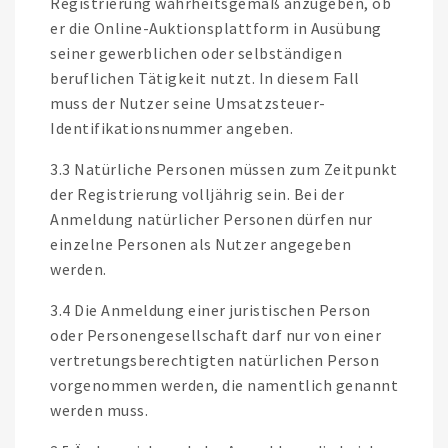
Registrierung wahrheitsgemäß anzugeben, ob
er die Online-Auktionsplattform in Ausübung
seiner gewerblichen oder selbständigen
beruflichen Tätigkeit nutzt. In diesem Fall
muss der Nutzer seine Umsatzsteuer-
Identifikationsnummer angeben.
3.3 Natürliche Personen müssen zum Zeitpunkt
der Registrierung volljährig sein. Bei der
Anmeldung natürlicher Personen dürfen nur
einzelne Personen als Nutzer angegeben
werden.
3.4 Die Anmeldung einer juristischen Person
oder Personengesellschaft darf nur von einer
vertretungsberechtigten natürlichen Person
vorgenommen werden, die namentlich genannt
werden muss.