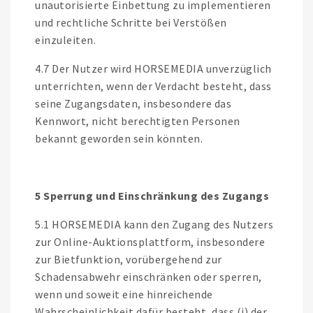
unautorisierte Einbettung zu implementieren
und rechtliche Schritte bei Verstößen
einzuleiten.
4.7 Der Nutzer wird HORSEMEDIA unverzüglich
unterrichten, wenn der Verdacht besteht, dass
seine Zugangsdaten, insbesondere das
Kennwort, nicht berechtigten Personen
bekannt geworden sein könnten.
5 Sperrung und Einschränkung des Zugangs
5.1 HORSEMEDIA kann den Zugang des Nutzers
zur Online-Auktionsplattform, insbesondere
zur Bietfunktion, vorübergehend zur
Schadensabwehr einschränken oder sperren,
wenn und soweit eine hinreichende
Wahrscheinlichkeit dafür besteht, dass (i) der