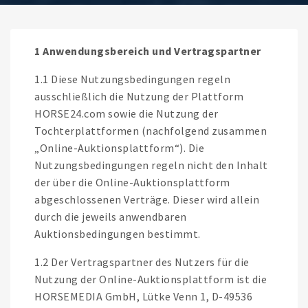
1 Anwendungsbereich und Vertragspartner
1.1 Diese Nutzungsbedingungen regeln
ausschließlich die Nutzung der Plattform
HORSE24.com sowie die Nutzung der
Tochterplattformen (nachfolgend zusammen
„Online-Auktionsplattform“). Die
Nutzungsbedingungen regeln nicht den Inhalt
der über die Online-Auktionsplattform
abgeschlossenen Verträge. Dieser wird allein
durch die jeweils anwendbaren
Auktionsbedingungen bestimmt.
1.2 Der Vertragspartner des Nutzers für die
Nutzung der Online-Auktionsplattform ist die
HORSEMEDIA GmbH, Lütke Venn 1, D-49536