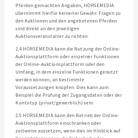
Pferden gemachten Angaben, HORSEMEDIA
übernimmt hierfür keinerlei Gewähr. Fragen zu
den Auktionen und den angebotenen Pferden
sind direkt an den jeweiligen
Auktionsveranstalter zu richten.
2.4 HORSEMEDIA kann die Nutzung der Online-
Auktionsplattform oder einzelner Funktionen
der Online-Auktionsplattform oder den
Umfang, in dem einzelne Funktionen genutzt
werden können, an bestimmte
Voraussetzungen knüpfen. Dies kann zum
Beispiel die Prüfung der Zugangsdaten oder der
Kontotyp (privat/gewerblich) sein.
2.5 HORSEMEDIA kann den Betrieb der Online-
Auktionsplattform einschränken oder
zeitweise aussetzen, wenn dies im Hinblick auf