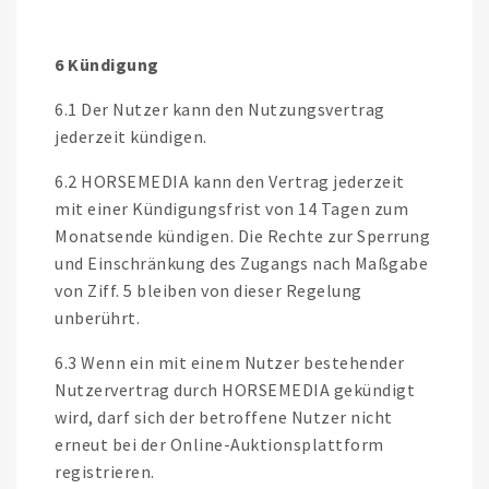
6 Kündigung
6.1 Der Nutzer kann den Nutzungsvertrag
jederzeit kündigen.
6.2 HORSEMEDIA kann den Vertrag jederzeit
mit einer Kündigungsfrist von 14 Tagen zum
Monatsende kündigen. Die Rechte zur Sperrung
und Einschränkung des Zugangs nach Maßgabe
von Ziff. 5 bleiben von dieser Regelung
unberührt.
6.3 Wenn ein mit einem Nutzer bestehender
Nutzervertrag durch HORSEMEDIA gekündigt
wird, darf sich der betroffene Nutzer nicht
erneut bei der Online-Auktionsplattform
registrieren.