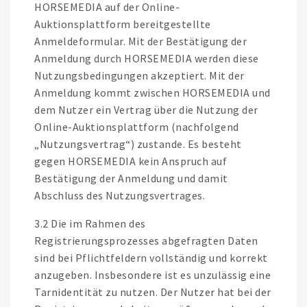
HORSEMEDIA auf der Online-
Auktionsplattform bereitgestellte
Anmeldeformular. Mit der Bestätigung der
Anmeldung durch HORSEMEDIA werden diese
Nutzungsbedingungen akzeptiert. Mit der
Anmeldung kommt zwischen HORSEMEDIA und
dem Nutzer ein Vertrag über die Nutzung der
Online-Auktionsplattform (nachfolgend
„Nutzungsvertrag“) zustande. Es besteht
gegen HORSEMEDIA kein Anspruch auf
Bestätigung der Anmeldung und damit
Abschluss des Nutzungsvertrages.
3.2 Die im Rahmen des
Registrierungsprozesses abgefragten Daten
sind bei Pflichtfeldern vollständig und korrekt
anzugeben. Insbesondere ist es unzulässig eine
Tarnidentität zu nutzen. Der Nutzer hat bei der