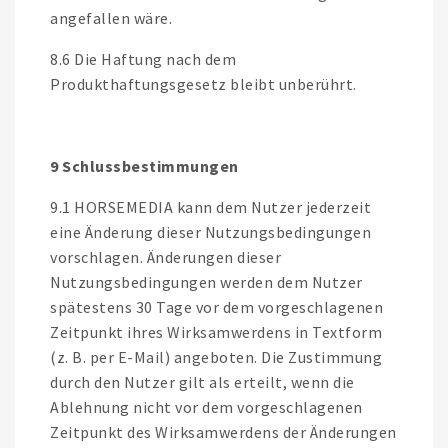
angefallen wäre.
8.6 Die Haftung nach dem
Produkthaftungsgesetz bleibt unberührt.
9 Schlussbestimmungen
9.1 HORSEMEDIA kann dem Nutzer jederzeit
eine Änderung dieser Nutzungsbedingungen
vorschlagen. Änderungen dieser
Nutzungsbedingungen werden dem Nutzer
spätestens 30 Tage vor dem vorgeschlagenen
Zeitpunkt ihres Wirksamwerdens in Textform
(z. B. per E-Mail) angeboten. Die Zustimmung
durch den Nutzer gilt als erteilt, wenn die
Ablehnung nicht vor dem vorgeschlagenen
Zeitpunkt des Wirksamwerdens der Änderungen