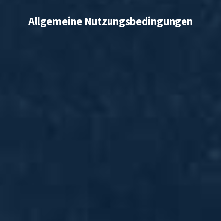
Allgemeine Nutzungsbedingungen