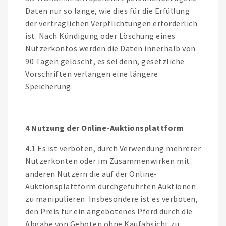
Daten nur so lange, wie dies für die Erfüllung
der vertraglichen Verpflichtungen erforderlich
ist. Nach Kündigung oder Löschung eines
Nutzerkontos werden die Daten innerhalb von
90 Tagen gelöscht, es sei denn, gesetzliche
Vorschriften verlangen eine längere
Speicherung.
4 Nutzung der Online-Auktionsplattform
4.1 Es ist verboten, durch Verwendung mehrerer
Nutzerkonten oder im Zusammenwirken mit
anderen Nutzern die auf der Online-
Auktionsplattform durchgeführten Auktionen
zu manipulieren. Insbesondere ist es verboten,
den Preis für ein angebotenes Pferd durch die
Abgabe von Geboten ohne Kaufabsicht zu