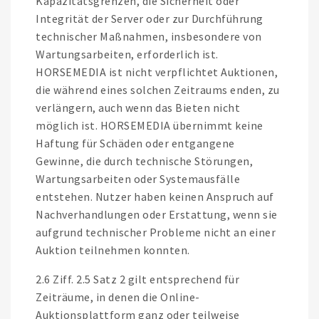
Kapazitätsgrenzen, die Sicherheit oder
Integrität der Server oder zur Durchführung
technischer Maßnahmen, insbesondere von
Wartungsarbeiten, erforderlich ist.
HORSEMEDIA ist nicht verpflichtet Auktionen,
die während eines solchen Zeitraums enden, zu
verlängern, auch wenn das Bieten nicht
möglich ist. HORSEMEDIA übernimmt keine
Haftung für Schäden oder entgangene
Gewinne, die durch technische Störungen,
Wartungsarbeiten oder Systemausfälle
entstehen. Nutzer haben keinen Anspruch auf
Nachverhandlungen oder Erstattung, wenn sie
aufgrund technischer Probleme nicht an einer
Auktion teilnehmen konnten.
2.6 Ziff. 2.5 Satz 2 gilt entsprechend für
Zeiträume, in denen die Online-
Auktionsplattform ganz oder teilweise