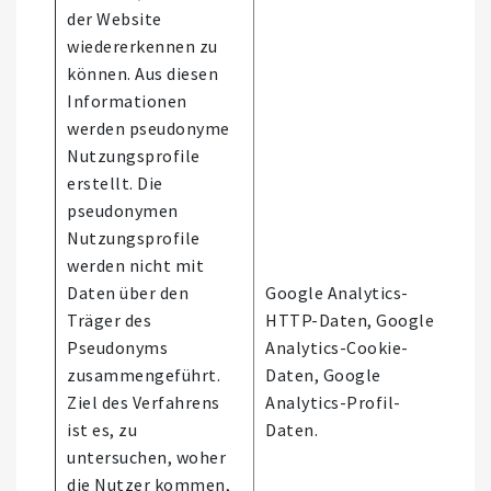
der Website
wiedererkennen zu
können. Aus diesen
Informationen
werden pseudonyme
Nutzungsprofile
erstellt. Die
pseudonymen
Nutzungsprofile
werden nicht mit
Daten über den
Google Analytics-
Träger des
HTTP-Daten, Google
Es 
Pseudonyms
Analytics-Cookie-
aut
zusammengeführt.
Daten, Google
Ent
Ziel des Verfahrens
Analytics-Profil-
stat
ist es, zu
Daten.
untersuchen, woher
die Nutzer kommen,