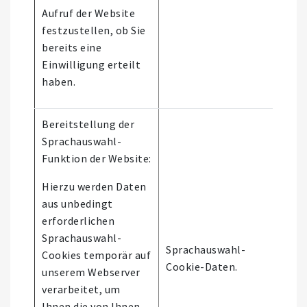
Aufruf der Website
festzustellen, ob Sie
bereits eine
Einwilligung erteilt
haben.
Bereitstellung der
Sprachauswahl-
Funktion der Website:
Hierzu werden Daten
aus unbedingt
erforderlichen
Es 
Sprachauswahl-
Sprachauswahl-
aut
Cookies temporär auf
Cookie-Daten.
Ent
unserem Webserver
stat
verarbeitet, um
Ihnen die von Ihnen