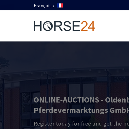
Français /
ONLINE-AUCTIONS - Olden
Pferdevermarktungs Gmb
Register today for free and get the h