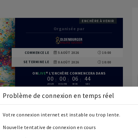
ENCHÈRE À VENIR
Organisée par
COMMENCE LE
5 AOÛT 2026
10:00
SE TERMINE LE
8 AOÛT 2026
10:00
ON
LIVE
L’ENCHÈRE COMMENCERA DANS
0
0
0
0
0
6
4
3
Problème de connexion en temps réel
ir legacy. The 40th Oldenburg Elite Foal Auction in
Votre connexion internet est instable ou trop lente.
of dressage and show jumping foals whose pedigrees
ssage lot, offspring from the storied Elfen and
Nouvelle tentative de connexion en cours
 top-cl...
Afficher plus