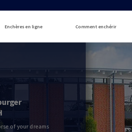
Enchères en ligne
Comment enchérir
burger
H
orse of your dreams