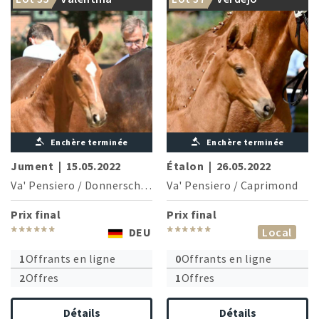
Figuera
Enchère terminée
Enchère terminée
Jument
|
15.05.2022
Étalon
|
26.05.2022
Va' Pensiero
/
Donnerschwee
Va' Pensiero
/
Caprimond
Prix final
Prix final
******
******
DEU
Local
1
Offrants en ligne
0
Offrants en ligne
2
Offres
1
Offres
Détails
Détails