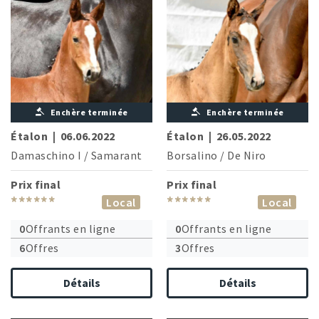
Enchère terminée
Enchère terminée
Étalon
|
06.06.2022
Étalon
|
26.05.2022
Damaschino I
/
Samarant
Borsalino
/
De Niro
Prix final
Prix final
******
******
Local
Local
0
Offrants en ligne
0
Offrants en ligne
6
Offres
3
Offres
Détails
Détails