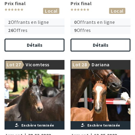
Prix final
Prix final
******
******
Local
Local
2
Offrants en ligne
0
Offrants en ligne
26
Offres
9
Offres
Détails
Détails
Lot 27
Vicomtess
Lot 28
Dariana
Enchère terminée
Enchère terminée