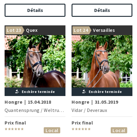
Détails
Détails
Lot 23
Quex
Lot 24
Versailles
Enchère terminée
Enchère terminée
Hongre
|
15.04.2018
Hongre
|
31.05.2019
Quantensprung
/
Weltruhm
Vidar
/
Deveraux
Prix final
Prix final
******
******
Local
Local