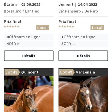
Étalon
|
01.06.2022
Jument
|
14.04.2022
Borsalino
/
Lantino
Va' Pensiero
/
De Niro
Prix final
Prix final
******
******
Local
Local
0
Offrants en ligne
1
Offrants en ligne
4
Offres
5
Offres
Détails
Détails
Lot 48
Quincent
Lot 49
Va' Lenzia