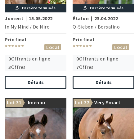
Enchère terminée
Enchère terminée
Jument
|
15.05.2022
Étalon
|
23.04.2022
In My Mind
/
De Niro
Q-Sieben
/
Borsalino
Prix final
Prix final
******
******
Local
Local
0
Offrants en ligne
0
Offrants en ligne
3
Offres
7
Offres
Détails
Détails
Lot 31
Ilmenau
Lot 32
Very Smart