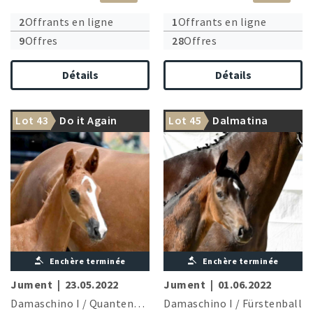
2
Offrants en ligne
1
Offrants en ligne
9
Offres
28
Offres
Détails
Détails
Lot 43
Do it Again
Lot 45
Dalmatina
Enchère terminée
Enchère terminée
Jument
|
23.05.2022
Jument
|
01.06.2022
Damaschino I
/
Quantensprung
Damaschino I
/
Fürstenball