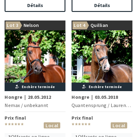
Détails
Détails
Lot 3
Nelson
Lot 4
Quillian
Enchère terminée
Enchère terminée
Hongre
|
28.05.2012
Hongre
|
03.05.2018
Nemax
/
unbekannt
Quantensprung
/
Laurentio
Prix final
Prix final
******
******
Local
Local
3
Offrants en ligne
1
Offrants en ligne