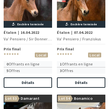
Enchère terminée
Enchère terminée
Étalon
|
16.04.2022
Étalon
|
07.04.2022
Va' Pensiero
/
Sir Donnerhall
Va' Pensiero
/
Franziskus
Prix final
Prix final
******
******
Local
Local
0
Offrants en ligne
1
Offrants en ligne
5
Offres
3
Offres
Détails
Détails
Lot 53
Damarant
Lot 54
Bonamico