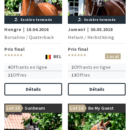
Enchère terminée
Enchère terminée
Hongre
|
18.04.2016
Jument
|
30.05.2018
Borsalino
/
Quaterback
Helium
/
Herbstkönig
Prix final
Prix final
******
******
BEL
Local
4
Offrants en ligne
2
Offrants en ligne
21
Offres
13
Offres
Détails
Détails
Lot 15
Sunbeam
Lot 16
Be My Guest