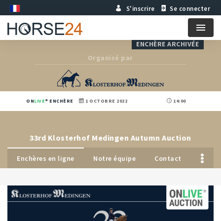
S'inscrire
Se connecter
Menu
ENCHÈRE ARCHIVÉE
Organisé par
ON
LIVE
ENCHÈRE
1 OCTOBRE 2022
14:00
33rd Klosterhof Medingen Autumn Auction
Enchères en ligne
Notre équipe
Contact