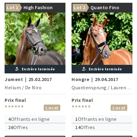
Lot 1
High Fashion
Lot 2
Quanto Fino
Enchère terminée
Enchère terminée
Jument
|
25.02.2017
Hongre
|
29.04.2017
Helium
/
De Niro
Quantensprung
/
Laurentio
Prix final
Prix final
******
******
Local
Local
4
Offrants en ligne
1
Offrants en ligne
26
Offres
14
Offres