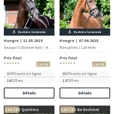
Enchère terminée
Enchère terminée
Hongre
|
11.05.2019
Hongre
|
07.06.2018
Sezuan's Donnerhall
/
Hohenstein
Borsalino
/
Latimer
Prix final
Prix final
******
******
Local
Local
3
Offrants en ligne
0
Offrants en ligne
16
Offres
13
Offres
Détails
Détails
Lot 18
Quintino
Lot 19
Be Dschinni