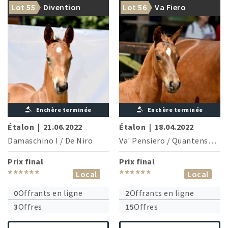
Lot 55
Divention
Lot 56
Va Fiero
Enchère terminée
Enchère terminée
Étalon
|
21.06.2022
Étalon
|
18.04.2022
Damaschino I
/
De Niro
Va' Pensiero
/
Quantensprung
Prix final
Prix final
******
******
Local
Local
0
Offrants en ligne
2
Offrants en ligne
3
Offres
15
Offres