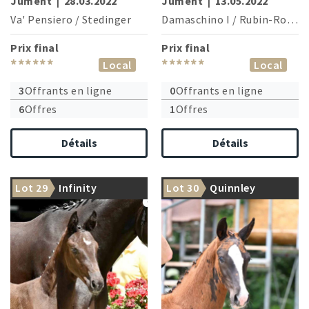
Jument
|
28.03.2022
Jument
|
13.05.2022
Va' Pensiero
/
Stedinger
Damaschino I
/
Rubin-Royal
Prix final
Prix final
******
******
Local
Local
3
Offrants en ligne
0
Offrants en ligne
6
Offres
1
Offres
Détails
Détails
Lot 29
Infinity
Lot 30
Quinnley