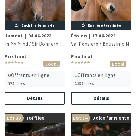
Enchère terminée
Enchère terminée
Jument
|
04.06.2022
Étalon
|
17.06.2022
In My Mind
/
Sir Donnerhall I
Va' Pensiero
/
Belissimo M
Prix final
Prix final
******
******
Local
Local
0
Offrants en ligne
1
Offrants en ligne
7
Offres
13
Offres
Détails
Détails
Lot 33
Toffifee
Lot 34
Dolce far Niente