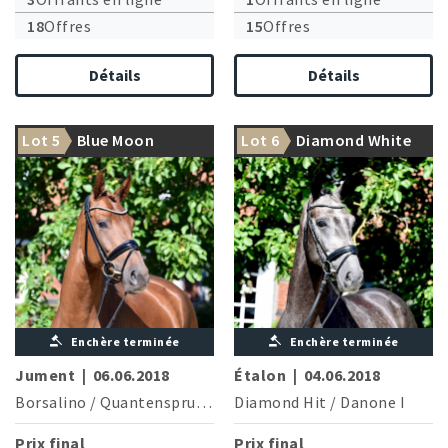
18
Offres
15
Offres
Détails
Détails
Lot 5
Blue Moon
Lot 6
Diamond White
Enchère terminée
Enchère terminée
Jument
|
06.06.2018
Étalon
|
04.06.2018
Borsalino
/
Quantensprung
Diamond Hit
/
Danone I
Prix final
Prix final