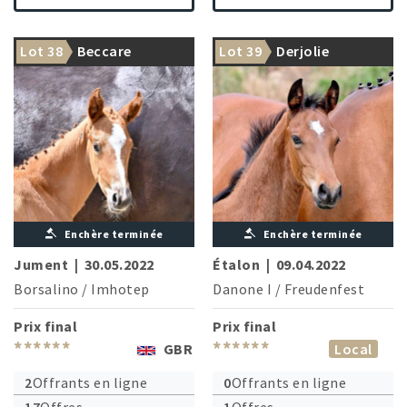
Lot 38
Beccare
Lot 39
Derjolie
Enchère terminée
Enchère terminée
Jument
|
30.05.2022
Étalon
|
09.04.2022
Borsalino
/
Imhotep
Danone I
/
Freudenfest
Prix final
Prix final
******
******
GBR
Local
2
Offrants en ligne
0
Offrants en ligne
17
Offres
1
Offres