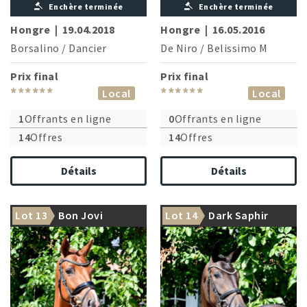
Enchère terminée
Enchère terminée
Hongre
|
19.04.2018
Hongre
|
16.05.2016
Borsalino
/
Dancier
De Niro
/
Belissimo M
Prix final
Prix final
******
******
Local
Local
1
Offrants en ligne
0
Offrants en ligne
14
Offres
14
Offres
Détails
Détails
Lot 13
Bon Jovi
Lot 14
Dark Saphir