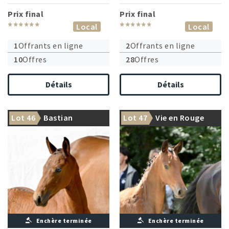
Prix final
Prix final
******
******
Local
Local
1
Offrants en ligne
2
Offrants en ligne
10
Offres
28
Offres
Détails
Détails
Lot 46
Bastian
Lot 47
Vie en Rouge
Enchère terminée
Enchère terminée