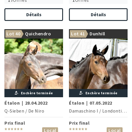
Détails
Détails
Lot 40
Quichendro
Lot 41
Dunhill
Enchère terminée
Enchère terminée
Étalon
|
28.04.2022
Étalon
|
07.05.2022
Q-Sieben
/
De Niro
Damaschino I
/
Londontime
Prix final
Prix final
******
******
Local
Local