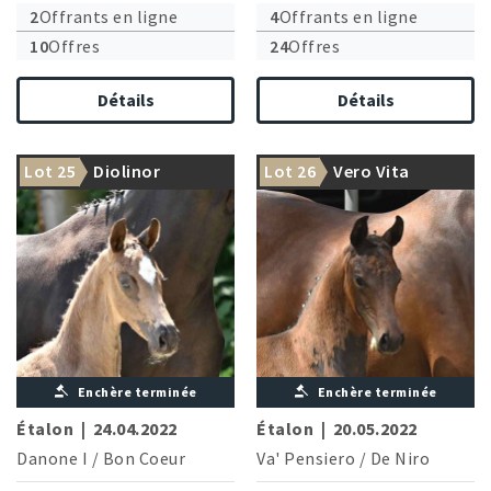
2
Offrants en ligne
4
Offrants en ligne
10
Offres
24
Offres
Détails
Détails
Lot 25
Diolinor
Lot 26
Vero Vita
Enchère terminée
Enchère terminée
Étalon
|
24.04.2022
Étalon
|
20.05.2022
Danone I
/
Bon Coeur
Va' Pensiero
/
De Niro