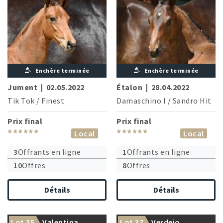
Enchère terminée
Enchère terminée
Jument
|
02.05.2022
Étalon
|
28.04.2022
Tik Tok
/
Finest
Damaschino I
/
Sandro Hit
Prix final
Prix final
******
******
Local
Local
3
Offrants en ligne
1
Offrants en ligne
10
Offres
8
Offres
Détails
Détails
Lot 35
Valentina
Lot 37
Verdejo