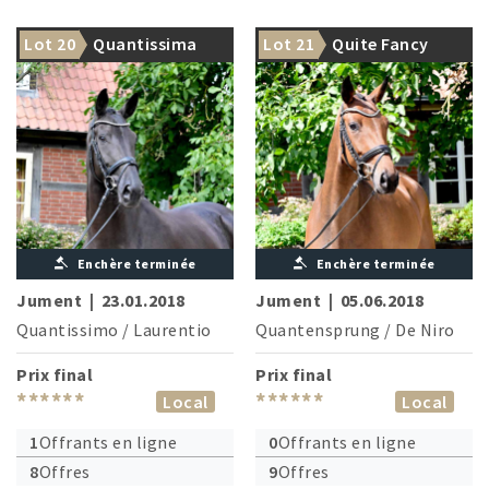
Lot 20
Quantissima
Lot 21
Quite Fancy
Enchère terminée
Enchère terminée
Jument
|
23.01.2018
Jument
|
05.06.2018
Quantissimo
/
Laurentio
Quantensprung
/
De Niro
Prix final
Prix final
******
******
Local
Local
1
Offrants en ligne
0
Offrants en ligne
8
Offres
9
Offres