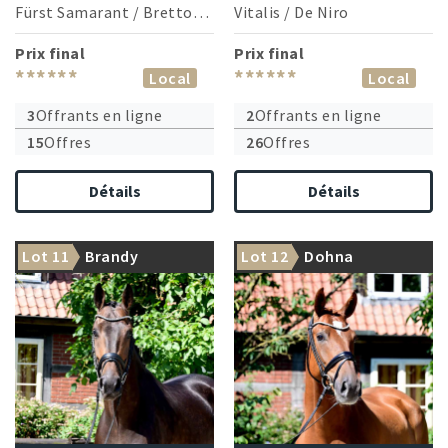
Fürst Samarant
/
Bretton Woods
Vitalis
/
De Niro
Prix final
Prix final
******
******
Local
Local
3
Offrants en ligne
2
Offrants en ligne
15
Offres
26
Offres
Détails
Détails
Lot 11
Brandy
Lot 12
Dohna