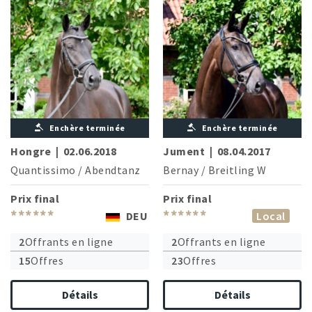
Enchère terminée
Enchère terminée
Hongre
|
02.06.2018
Jument
|
08.04.2017
Quantissimo
/
Abendtanz
Bernay
/
Breitling W
Prix final
Prix final
******
******
DEU
Local
2
Offrants en ligne
2
Offrants en ligne
15
Offres
23
Offres
Détails
Détails