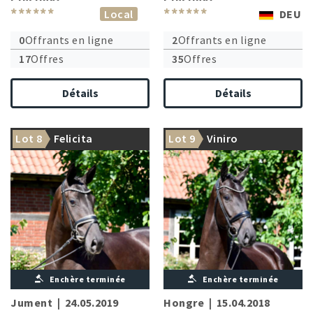
******
******
Local
DEU
0
Offrants en ligne
2
Offrants en ligne
17
Offres
35
Offres
Détails
Détails
Lot 8
Felicita
Lot 9
Viniro
Enchère terminée
Enchère terminée
Jument
|
24.05.2019
Hongre
|
15.04.2018