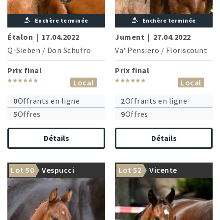
Enchère terminée
Enchère terminée
Étalon
|
17.04.2022
Jument
|
27.04.2022
Q-Sieben
/
Don Schufro
Va' Pensiero
/
Floriscount
Prix final
Prix final
******
******
Local
Local
0
Offrants en ligne
2
Offrants en ligne
5
Offres
9
Offres
Détails
Détails
Lot 50
Vespucci
Lot 52
Vicente