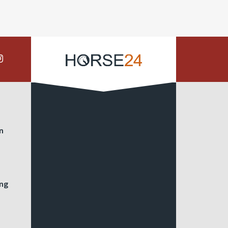
on
ing