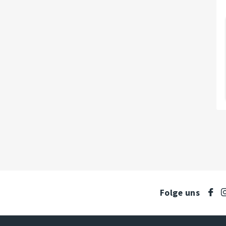
Folge uns