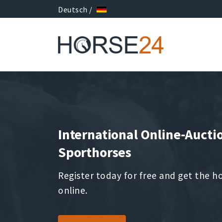
Deutsch /
International Online-Auctio
Sporthorses
Register today for free and get the h
online.