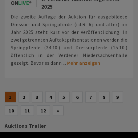
ON
LIVE
2025
Die zweite Auflage der Auktion für ausgebildete
Dressur- und Springpferde (i.d.R. 6j. und älter) im
Jahr 2025 steht kurz vor der Veröffentlichung. In
zwei getrennten Auftaktpräsentationen werden die
Springpferde (24.10.) und Dressurpferde (25.10.)
öffentlich in der Verdener Niedersachsenhalle
gezeigt. Bevor es dann ...
Mehr anzeigen
(current)
1
2
3
4
5
6
7
8
9
Next
10
11
12
»
Auktions Trailer