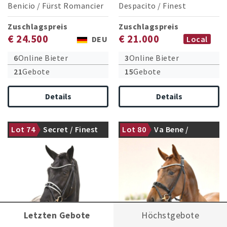
Benicio
/
Fürst Romancier
Despacito
/
Finest
Zuschlagspreis
Zuschlagspreis
€ 24.500
€ 21.000
DEU
Local
6
Online Bieter
3
Online Bieter
21
Gebote
15
Gebote
Details
Details
Lot 74
Secret / Finest
Lot 80
Va Bene /
nicht gekört
gekört
Quaterback
Letzten Gebote
Höchstgebote