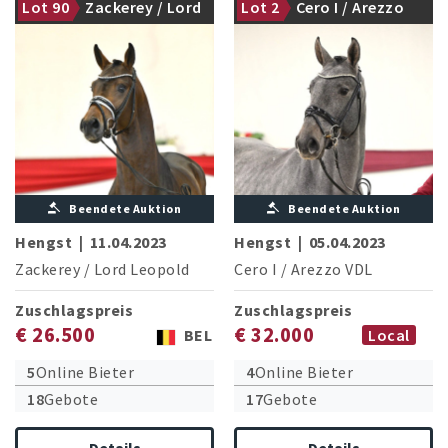
Lot 90
Zackerey / Lord
Lot 2
Cero I / Arezzo
gekört
gekört
Leopold
VDL
Beendete Auktion
Beendete Auktion
Hengst
|
11.04.2023
Hengst
|
05.04.2023
Zackerey
/
Lord Leopold
Cero I
/
Arezzo VDL
Zuschlagspreis
Zuschlagspreis
€ 26.500
€ 32.000
BEL
Local
5
Online Bieter
4
Online Bieter
18
Gebote
17
Gebote
Details
Details