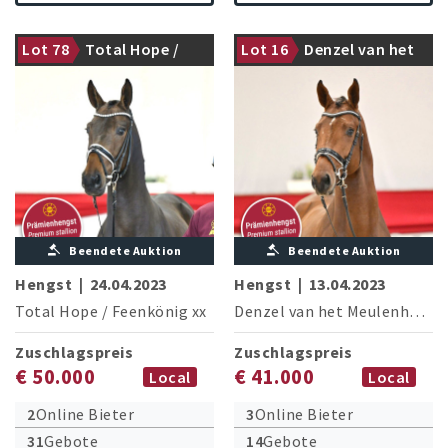
Lot 78
Total Hope /
Lot 16
Denzel van het
Prämienhengst
Prämienhengst
Feenkönig xx
Meulenhof /
Cellestial
Beendete Auktion
Beendete Auktion
Hengst
|
24.04.2023
Hengst
|
13.04.2023
Total Hope
/
Feenkönig xx
Denzel van het Meulenhof
/
C
Zuschlagspreis
Zuschlagspreis
€ 50.000
€ 41.000
Local
Local
2
Online Bieter
3
Online Bieter
31
Gebote
14
Gebote