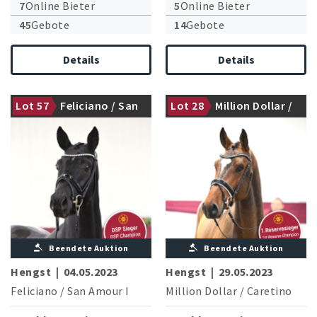
7
Online Bieter
5
Online Bieter
45
Gebote
14
Gebote
Details
Details
Lot 57
Feliciano / San
Lot 28
Million Dollar /
DSP Siegerhengst Dressur
1. Reservesieger Springen
Amour I
Caretino
Beendete Auktion
Beendete Auktion
Hengst
|
04.05.2023
Hengst
|
29.05.2023
Feliciano
/
San Amour I
Million Dollar
/
Caretino