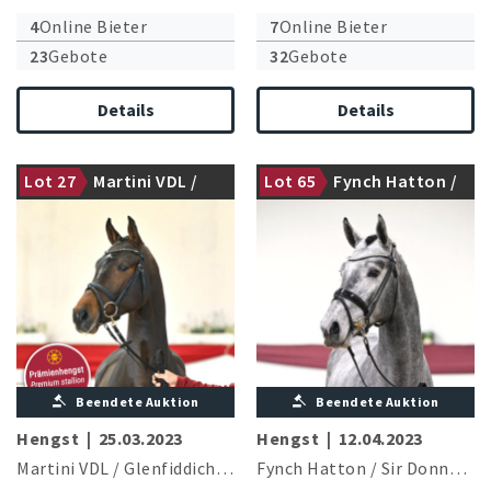
4
Online Bieter
7
Online Bieter
23
Gebote
32
Gebote
Details
Details
Lot 27
Martini VDL /
Lot 65
Fynch Hatton /
Prämienhengst
gekört
Glenfiddich VDL
Sir Donnerhall I
Beendete Auktion
Beendete Auktion
Hengst
|
25.03.2023
Hengst
|
12.04.2023
Martini VDL
/
Glenfiddich VDL
Fynch Hatton
/
Sir Donnerhall I