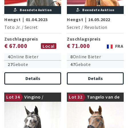
Beendete Auktion
Beendete Auktion
Hengst
|
01.04.2023
Hengst
|
16.05.2022
Toto Jr.
/
Secret
Secret
/
Revolution
Zuschlagspreis
Zuschlagspreis
€ 67.000
€ 71.000
Local
FRA
4
Online Bieter
8
Online Bieter
27
Gebote
47
Gebote
Details
Details
Lot 34
Vingino /
Lot 32
Tangelo van de
gekört
gekört
Stolzenberg
Zuuthoeve /
Levisto