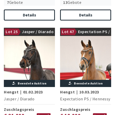
7
Gebote
13
Gebote
Details
Details
Lot 25
Jasper / Diarado
Lot 47
Expectation PS /
gekört
gekört
Hennessy
Beendete Auktion
Beendete Auktion
Hengst
|
01.02.2023
Hengst
|
10.03.2023
Jasper
/
Diarado
Expectation PS
/
Hennessy
Zuschlagspreis
Zuschlagspreis