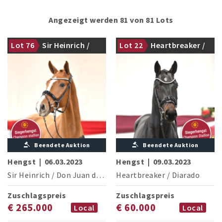
Angezeigt werden 81 von 81 Lots
Lot 76
Sir Heinrich /
Lot 22
Heartbreaker /
Siegerhengst Dressur
Siegerhengst Springen
Don Juan de Hus
Diarado
Beendete Auktion
Beendete Auktion
Hengst
|
06.03.2023
Hengst
|
09.03.2023
Sir Heinrich
/
Don Juan de Hus
Heartbreaker
/
Diarado
Zuschlagspreis
Zuschlagspreis
€ 265.000
€ 60.000
Local
Local