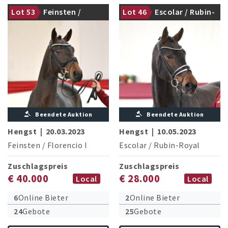
Lot 53
Feinsten /
Lot 46
Escolar / Rubin-
gekört
gekört
Florencio I
Royal
Beendete Auktion
Beendete Auktion
Hengst
|
20.03.2023
Hengst
|
10.05.2023
Feinsten
/
Florencio I
Escolar
/
Rubin-Royal
Zuschlagspreis
Zuschlagspreis
€ 40.000
€ 28.000
Local
Local
6
Online Bieter
2
Online Bieter
24
Gebote
25
Gebote