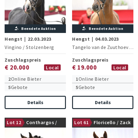
Beendete Auktion
Beendete Auktion
Hengst
|
22.03.2023
Hengst
|
04.03.2023
Vingino
/
Stolzenberg
Tangelo van de Zuuthoeve
/
L
Zuschlagspreis
Zuschlagspreis
€ 20.000
€ 19.000
Local
Local
2
Online Bieter
1
Online Bieter
5
Gebote
5
Gebote
Details
Details
Lot 12
Conthargos /
Lot 61
Floricello / Zack
gekört
gekört
Cornet
Obolensky