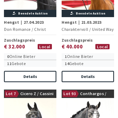
Beendete Auktion
Beendete Auktion
Hengst
|
27.04.2023
Hengst
|
21.03.2023
Don Romance
/
Christ
Charaktervoll
/
United Way
Zuschlagspreis
Zuschlagspreis
€ 32.000
€ 40.000
Local
Local
0
Online Bieter
1
Online Bieter
11
Gebote
14
Gebote
Details
Details
Lot 7
Cicero Z / Cassini
Lot 93
Conthargos /
gekört
gekört
II
Zirocco Blue