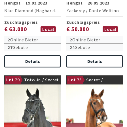
Hengst
|
19.03.2023
Hengst
|
26.05.2023
Blue Diamond (Hagbar du Lozon)
Zackerey
/
Dallas VDL
/
Dante Weltino
Zuschlagspreis
Zuschlagspreis
€ 63.000
€ 50.000
Local
Local
2
Online Bieter
2
Online Bieter
27
Gebote
24
Gebote
Details
Details
Lot 79
Toto Jr. / Secret
Lot 75
Secret /
nicht gekört
nicht gekört
Revolution