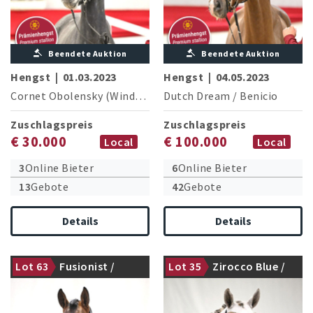
Beendete Auktion
Beendete Auktion
Hengst
|
01.03.2023
Hengst
|
04.05.2023
Cornet Obolensky (Windows v.h.Costersv.)
Dutch Dream
/
/
Contendro I
Benicio
Zuschlagspreis
Zuschlagspreis
€ 30.000
€ 100.000
Local
Local
3
Online Bieter
6
Online Bieter
13
Gebote
42
Gebote
Details
Details
Lot 63
Fusionist /
Lot 35
Zirocco Blue /
Prämienhengst
Prämienhengst
Brentano II
Askari