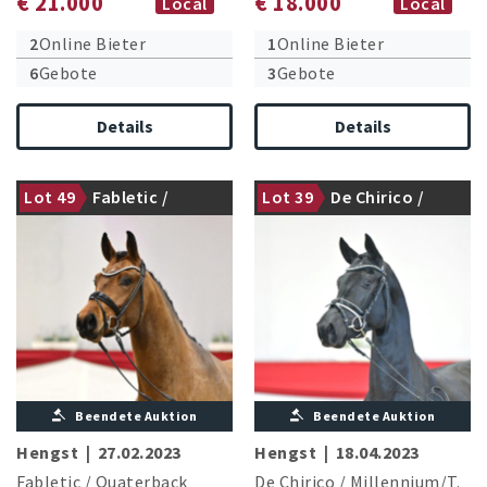
€ 21.000
€ 18.000
Local
Local
2
Online Bieter
1
Online Bieter
6
Gebote
3
Gebote
Details
Details
Lot 49
Fabletic /
Lot 39
De Chirico /
gekört
gekört
Quaterback
Millennium/T.
Beendete Auktion
Beendete Auktion
Hengst
|
27.02.2023
Hengst
|
18.04.2023
Fabletic
/
Quaterback
De Chirico
/
Millennium/T.