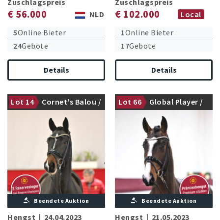
Zuschlagspreis
Zuschlagspreis
€ 56.000
€ 102.000
NLD
Local
5
Online Bieter
1
Online Bieter
24
Gebote
17
Gebote
Details
Details
Lot 14
Cornet's Balou /
Lot 66
Global Player /
2. Reservesieger Springen
Prämienhengst
Chellano Z
Floriscount
Beendete Auktion
Beendete Auktion
Hengst
|
24.04.2023
Hengst
|
21.05.2023