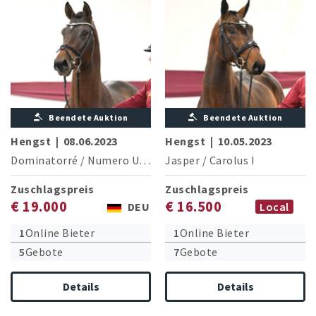
Beendete Auktion
Beendete Auktion
Hengst
|
08.06.2023
Hengst
|
10.05.2023
Dominatorré
/
Numero Uno
Jasper
/
Carolus I
Zuschlagspreis
Zuschlagspreis
€ 19.000
€ 16.500
DEU
Local
1
Online Bieter
1
Online Bieter
5
Gebote
7
Gebote
Details
Details