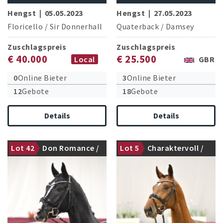
Hengst
|
05.05.2023
Hengst
|
27.05.2023
Floricello
/
Sir Donnerhall
Quaterback
/
Damsey
Zuschlagspreis
Zuschlagspreis
€ 40.000
€ 25.500
Local
GBR
0
Online Bieter
3
Online Bieter
12
Gebote
18
Gebote
Details
Details
Lot 42
Don Romance /
Lot 5
Charaktervoll /
gekört
gekört
Christ
United Way