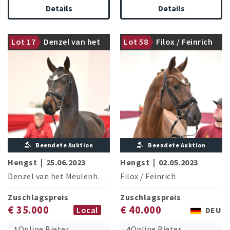
Details
Details
Lot 17
Denzel van het
Lot 58
Filox / Feinrich
gekört
gekört
Meulenhof /
Diamant De
Semilly
Beendete Auktion
Beendete Auktion
Hengst
|
25.06.2023
Hengst
|
02.05.2023
Denzel van het Meulenhof
/
Diamant De Semilly
Filox
/
Feinrich
Zuschlagspreis
Zuschlagspreis
€ 35.000
€ 40.000
Local
DEU
1
Online Bieter
4
Online Bieter