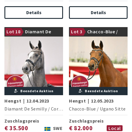
Details
Details
Lot 18
Diamant De
Lot 3
Chacco-Blue /
Prämienhengst
Prämienhengst
Semilly / Cornet
Ugano Sitte
Obolensky
(Windows
v.h.Costersv.)
Beendete Auktion
Beendete Auktion
Hengst
|
12.04.2023
Hengst
|
12.05.2023
Diamant De Semilly
/
Cornet Obolensky (Windows v.h.Costersv.)
Chacco-Blue
/
Ugano Sitte
Zuschlagspreis
Zuschlagspreis
€ 35.500
€ 82.000
SWE
Local