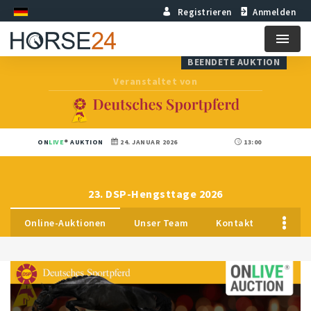
Registrieren
Anmelden
Menu
BEENDETE AUKTION
Veranstaltet von
ON
LIVE
AUKTION
24. JANUAR 2026
13:00
23. DSP-Hengsttage 2026
Online-Auktionen
Unser Team
Kontakt