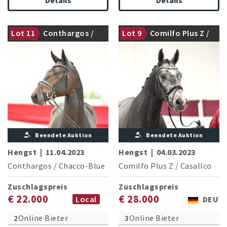
Lot 11
Conthargos /
Lot 9
Comilfo Plus Z /
gekört
gekört
Chacco-Blue
Casallco
Beendete Auktion
Beendete Auktion
Hengst
|
11.04.2023
Hengst
|
04.03.2023
Conthargos
/
Chacco-Blue
Comilfo Plus Z
/
Casallco
Zuschlagspreis
Zuschlagspreis
€ 22.000
€ 28.000
Local
DEU
2
Online Bieter
3
Online Bieter