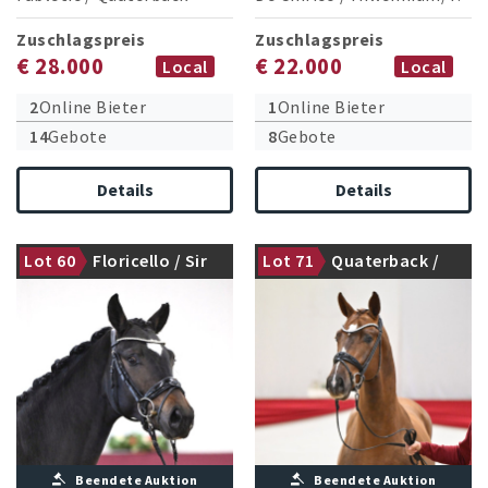
Zuschlagspreis
Zuschlagspreis
€ 28.000
€ 22.000
Local
Local
2
Online Bieter
1
Online Bieter
14
Gebote
8
Gebote
Details
Details
Lot 60
Floricello / Sir
Lot 71
Quaterback /
gekört
gekört
Donnerhall
Damsey
Beendete Auktion
Beendete Auktion