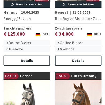
Beendete Auktion
Beendete Auktion
Hengst
|
10.06.2023
Hengst
|
11.05.2023
Energy
/
Sezuan
Rob Roy vd Bisschop
/
Zambesi
Zuschlagspreis
Zuschlagspreis
€ 125.000
€ 34.000
DEU
DEU
3
Online Bieter
4
Online Bieter
61
Gebote
10
Gebote
Details
Details
Lot 13
Cornet
Lot 43
Dutch Dream /
Prämienhengst
Prämienhengst
Obolensky
Benicio
(Windows
v.h.Costersv.) /
Contendro I