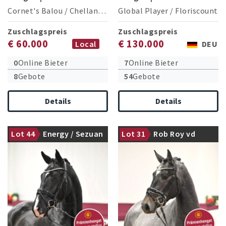
Cornet's Balou
/
Chellano Z
Global Player
/
Floriscount
Zuschlagspreis
Zuschlagspreis
€ 60.000
€ 130.000
Local
DEU
0
Online Bieter
7
Online Bieter
8
Gebote
54
Gebote
Details
Details
Lot 44
Energy / Sezuan
Lot 31
Rob Roy vd
Prämienhengst
Prämienhengst
Bisschop /
Zambesi