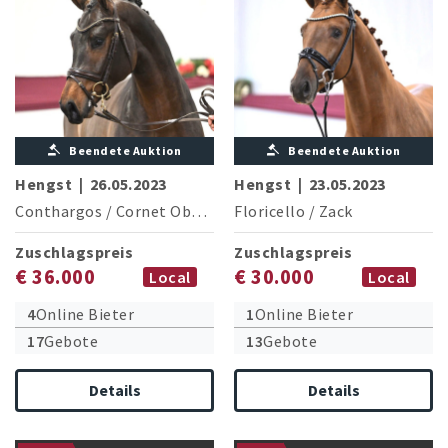
Beendete Auktion
Beendete Auktion
Hengst
|
26.05.2023
Hengst
|
23.05.2023
Conthargos
/
Cornet Obolensky
Floricello
/
Zack
Zuschlagspreis
Zuschlagspreis
€ 36.000
€ 30.000
Local
Local
4
Online Bieter
1
Online Bieter
17
Gebote
13
Gebote
Details
Details