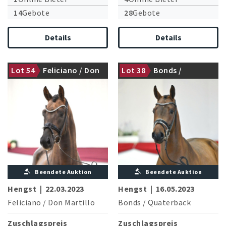
14
Gebote
28
Gebote
Details
Details
Lot 54
Feliciano / Don
Lot 38
Bonds /
gekört
gekört
Martillo
Quaterback
Beendete Auktion
Beendete Auktion
Hengst
|
22.03.2023
Hengst
|
16.05.2023
Feliciano
/
Don Martillo
Bonds
/
Quaterback
Zuschlagspreis
Zuschlagspreis