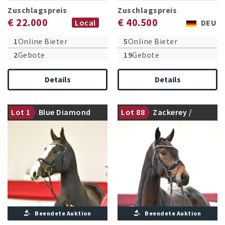
Zuschlagspreis
Zuschlagspreis
€ 22.000
€ 40.500
Local
DEU
1
Online Bieter
5
Online Bieter
2
Gebote
19
Gebote
Details
Details
Lot 1
Blue Diamond
Lot 88
Zackerey /
gekört
gekört
(Hagbar du
Dante Weltino
Lozon) / Dallas
VDL
Beendete Auktion
Beendete Auktion