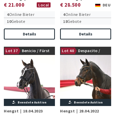
€ 21.000
€ 28.500
Local
DEU
4
Online Bieter
4
Online Bieter
10
Gebote
18
Gebote
Details
Details
Lot 37
Benicio / Fürst
Lot 40
Despacito /
nicht gekört
nicht gekört
Romancier
Finest
Beendete Auktion
Beendete Auktion
Hengst
|
18.04.2023
Hengst
|
28.04.2022