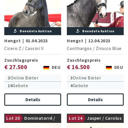
Beendete Auktion
Beendete Auktion
Hengst
|
01.04.2023
Hengst
|
12.04.2023
Cicero Z
/
Cassini II
Conthargos
/
Zirocco Blue
Zuschlagspreis
Zuschlagspreis
€ 27.500
€ 16.500
DEU
DEU
3
Online Bieter
3
Online Bieter
16
Gebote
4
Gebote
Details
Details
Lot 20
Dominatorré /
Lot 24
Jasper / Carolus
gekört
nicht gekört
Numero Uno
I