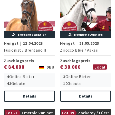
Beendete Auktion
Beendete Auktion
Hengst
|
12.04.2023
Hengst
|
21.05.2023
Fusionist
/
Brentano II
Zirocco Blue
/
Askari
Zuschlagspreis
Zuschlagspreis
€ 84.000
€ 30.000
DEU
Local
4
Online Bieter
3
Online Bieter
43
Gebote
10
Gebote
Details
Details
Lot 21
Emerald van het
Lot 89
Zackerey / Fürst
Prämienhengst
Prämienhengst