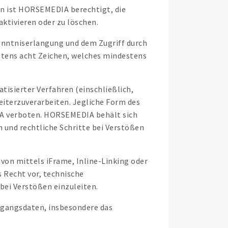
n ist HORSEMEDIA berechtigt, die
ktivieren oder zu löschen.
Kenntniserlangung und dem Zugriff durch
estens acht Zeichen, welches mindestens
isierter Verfahren (einschließlich,
weiterzuverarbeiten. Jegliche Form des
IA verboten. HORSEMEDIA behält sich
 und rechtliche Schritte bei Verstößen
von mittels iFrame, Inline-Linking oder
 Recht vor, technische
ei Verstößen einzuleiten.
ugangsdaten, insbesondere das