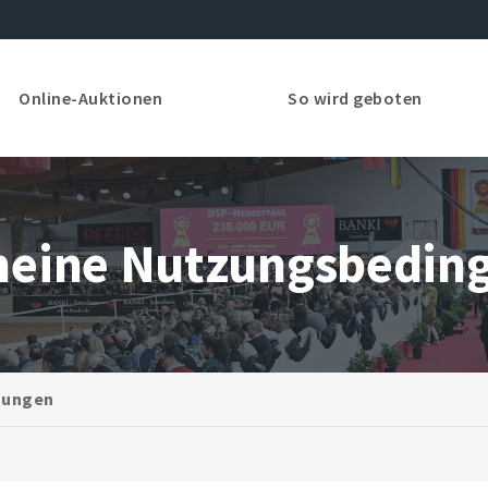
Online-Auktionen
So wird geboten
meine Nutzungsbedin
gungen