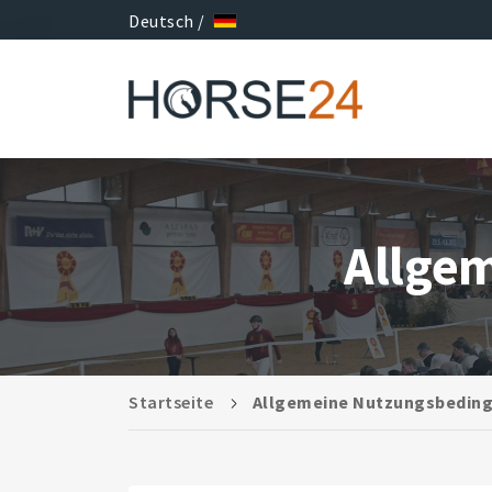
Deutsch /
Allge
Startseite
Allgemeine Nutzungsbedin