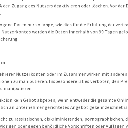
en Zugang des Nutzers deaktivieren oder löschen. Vor der 
.
ne Daten nur so lange, wie dies für die Erfüllung der vertra
 Nutzerkontos werden die Daten innerhalb von 90 Tagen gelös
icherung.
orm
mehrerer Nutzerkonten oder im Zusammenwirken mit anderen N
nen zu manipulieren. Insbesondere ist es verboten, den Prei
u manipulieren.
Auktion kein Gebot abgeben, wenn entweder die gesamte Onlin
ßlich an Unternehmer gerichtetes Angebot gekennzeichnet is
icht zu rassistischen, diskriminierenden, pornographischen,
widrigen oder gegen behördliche Vorschriften oder Auflagen