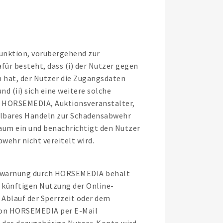
unktion, vorübergehend zur
ür besteht, dass (i) der Nutzer gegen
 hat, der Nutzer die Zugangsdaten
d (ii) sich eine weitere solche
, HORSEMEDIA, Auktionsveranstalter,
telbares Handeln zur Schadensabwehr
raum ein und benachrichtigt den Nutzer
wehr nicht vereitelt wird.
 Verwarnung durch HORSEMEDIA behält
 künftigen Nutzung der Online-
 Ablauf der Sperrzeit oder dem
 von HORSEMEDIA per E-Mail