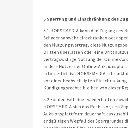
5 Sperrung und Einschränkung des Zu
5.1 HORSEMEDIA kann den Zugang des Nu
Schadensabwehr einschränken oder sperre
den Nutzungsvertrag, diese Nutzungsbed
Dritten überlassen oder eine Drittnutzun
vertragswidrige Nutzung der Online-Auk
andere Nutzer der Online-Auktionsplatt
erforderlich ist. HORSEMEDIA schränkt 
vor einer beabsichtigten Einschränkung 
Kündigungsrechte bleiben von dieser Re
5.2 Für den Fall einer wiederholten Zuw
HORSEMEDIA sich das Recht vor, den Zug
Auktionsplattform dauerhaft auszuschli
endgültigen Wegfall des Sperrgrundes d