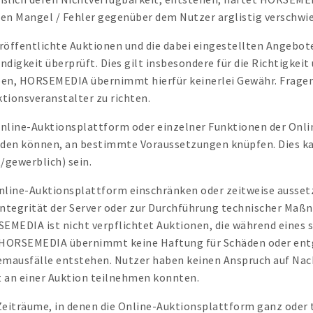
 Mangel / Fehler gegenüber dem Nutzer arglistig verschwie
eröffentlichte Auktionen und die dabei eingestellten Angebo
digkeit überprüft. Dies gilt insbesondere für die Richtigkeit
n, HORSEMEDIA übernimmt hierfür keinerlei Gewähr. Fragen
ktionsveranstalter zu richten.
nline-Auktionsplattform oder einzelner Funktionen der Onl
den können, an bestimmte Voraussetzungen knüpfen. Dies ka
/gewerblich) sein.
line-Auktionsplattform einschränken oder zeitweise aussetz
 Integrität der Server oder zur Durchführung technischer Ma
SEMEDIA ist nicht verpflichtet Auktionen, die während eines 
. HORSEMEDIA übernimmt keine Haftung für Schäden oder ent
emausfälle entstehen. Nutzer haben keinen Anspruch auf Na
t an einer Auktion teilnehmen konnten.
ür Zeiträume, in denen die Online-Auktionsplattform ganz oder