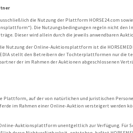
tner
ausschließlich die Nutzung der Plattform HORSE24.com sowi
plattform“). Die Nutzungsbedingungen regeln nicht den Inh
räge. Dieser wird allein durch die jeweils anwendbaren Auk
r die Nutzung der Online-Auktionsplattform ist die HORSEMED
 stellt den Betreibern der Tochterplattformen nur die tec
partner der im Rahmen der Auktionen abgeschlossenen Vertr
ne Plattform, auf der von natürlichen und juristischen Perso
ferde im Rahmen einer Online-Auktion versteigert werden kön
Online-Auktionsplattform unentgeltlich zur Verfügung. Für S
eßlich deren Nichtverfügbarkeit, entstehen, haftet HORSEME