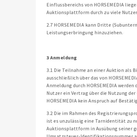
Einflussbereichs von HORSEMEDIA liegen
Auktionsplattform durch zu viele Nutzer,
2.7 HORSEMEDIA kann Dritte (Subunterne
Leistungserbringung hinzuziehen.
3 Anmeldung
3.1 Die Teilnahme an einer Auktion als 
ausschließlich über das von HORSEMEDIA
Anmeldung durch HORSEMEDIA werden d
Nutzer ein Vertrag über die Nutzung de
HORSEMEDIA kein Anspruch auf Bestätig
3.2 Die im Rahmen des Registrierungspr
ist es unzulässig eine Tarnidentität zu
Auktionsplattform in Ausübung seiner ge
Umsatzsteuer-Identifikationsnummer a