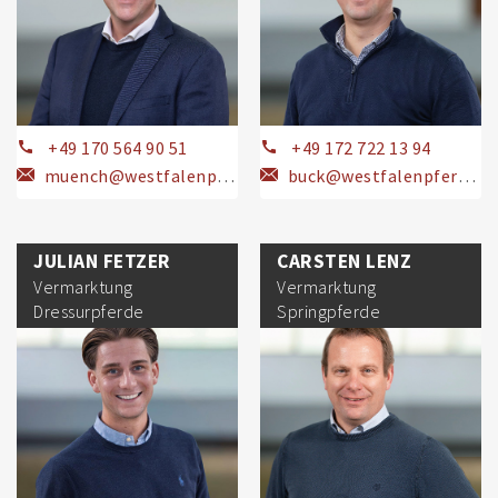
+49 170 564 90 51
+49 172 722 13 94
muench@westfalenpferde.de
buck@westfalenpferde.de
JULIAN FETZER
CARSTEN LENZ
Vermarktung
Vermarktung
Dressurpferde
Springpferde