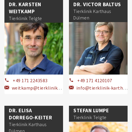
DR. KARSTEN
DR. VICTOR BALTUS
WEITKAMP
Tierklinik Karthaus
Dülmen
Tierklinik Telgte
+49 171 2243583
+49 171 4120107
weitkamp@tierklinik-telgte.com
info@tierklinik-karthaus.de
DR. ELISA
STEFAN LUMPE
DORREGO-KEITER
Tierklinik Telgte
Tierklinik Karthaus
Dülmen