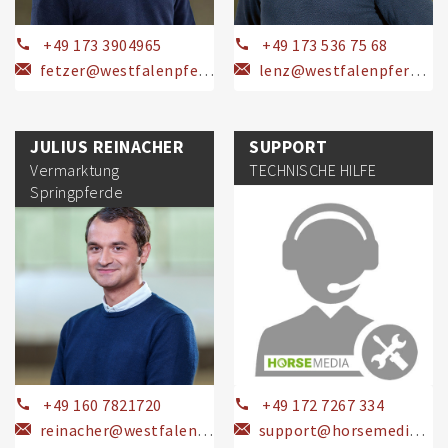
+49 173 3904965
+49 173 536 75 68
fetzer@westfalenpferde.de
lenz@westfalenpferde.de
JULIUS REINACHER
SUPPORT
Vermarktung
TECHNISCHE HILFE
Springpferde
+49 160 7821720
+49 172 7267 334
reinacher@westfalenpferde.de
support@horsemedia.com